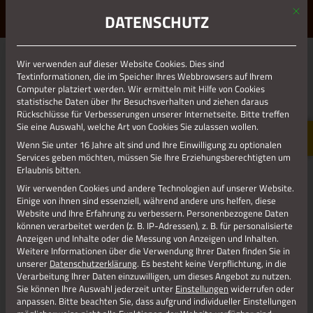
Mit d
ERLEBE STOLBERG.
ERLEBE DICH.
DATENSCHUTZ
MENÜ
Wir verwenden auf dieser Website Cookies. Dies sind
01.01.1970
Textinformationen, die im Speicher Ihres Webbrowsers auf Ihrem
Computer platziert werden. Wir ermitteln mit Hilfe von Cookies
FUERPITT – KOPIE – KOPIE
statistische Daten über Ihr Besuchsverhalten und ziehen daraus
Rückschlüsse für Verbesserungen unserer Internetseite. Bitte treffen
Sie eine Auswahl, welche Art von Cookies Sie zulassen wollen.
Wenn Sie unter 16 Jahre alt sind und Ihre Einwilligung zu optionalen
Services geben möchten, müssen Sie Ihre Erziehungsberechtigten um
Erlaubnis bitten.
Wir verwenden Cookies und andere Technologien auf unserer Website.
Einige von ihnen sind essenziell, während andere uns helfen, diese
Website und Ihre Erfahrung zu verbessern.
Personenbezogene Daten
können verarbeitet werden (z. B. IP-Adressen), z. B. für personalisierte
Anzeigen und Inhalte oder die Messung von Anzeigen und Inhalten.
Weitere Informationen über die Verwendung Ihrer Daten finden Sie in
unserer
Datenschutzerklärung
.
Es besteht keine Verpflichtung, in die
Verarbeitung Ihrer Daten einzuwilligen, um dieses Angebot zu nutzen.
Sie können Ihre Auswahl jederzeit unter
Einstellungen
widerrufen oder
anpassen.
Bitte beachten Sie, dass aufgrund individueller Einstellungen