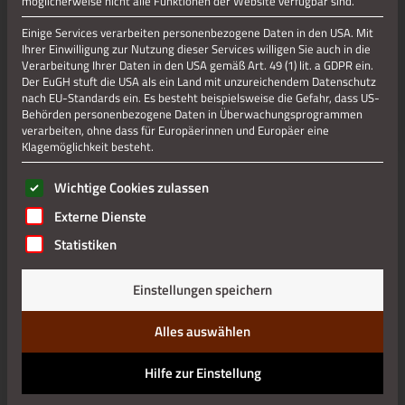
möglicherweise nicht alle Funktionen der Website verfügbar sind.
Einige Services verarbeiten personenbezogene Daten in den USA. Mit
Fuerpitt
Ihrer Einwilligung zur Nutzung dieser Services willigen Sie auch in die
Verarbeitung Ihrer Daten in den USA gemäß Art. 49 (1) lit. a GDPR ein.
Der EuGH stuft die USA als ein Land mit unzureichendem Datenschutz
nach EU-Standards ein. Es besteht beispielsweise die Gefahr, dass US-
Behörden personenbezogene Daten in Überwachungsprogrammen
Jetzt teilen
verarbeiten, ohne dass für Europäerinnen und Europäer eine
Klagemöglichkeit besteht.
Jetzt teilen
Es folgt eine Liste der Service-Gruppen, für die eine Einwilli
Wichtige Cookies zulassen
Externe Dienste
Statistiken
Datenschutz
Einstellungen speichern
Impressum
Alles auswählen
Hilfe zur Einstellung