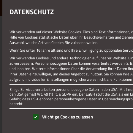
DATENSCHUTZ
01.01.1970
Wir verwenden auf dieser Website Cookies. Dies sind Textinformationen, 
Hilfe von Cookies statistische Daten über Ihr Besuchsverhalten und ziehen
EHRENMAL_DORFF
Auswahl, welche Art von Cookies Sie zulassen wollen.
Wenn Sie unter 16 Jahre alt sind und Ihre Einwilligung zu optionalen Ser
Wir verwenden Cookies und andere Technologien auf unserer Website. Eini
zu verbessern.
Personenbezogene Daten können verarbeitet werden (z. B. I
und Inhalten.
Weitere Informationen über die Verwendung Ihrer Daten fin
Ihrer Daten einzuwilligen, um dieses Angebot zu nutzen.
Sie können Ihre 
aufgrund individueller Einstellungen möglicherweise nicht alle Funktionen
Einige Services verarbeiten personenbezogene Daten in den USA. Mit Ihrer 
den USA gemäß Art. 49 (1) lit. a GDPR ein. Der EuGH stuft die USA als ei
Gefahr, dass US-Behörden personenbezogene Daten in Überwachungsprog
besteht.
Es folgt eine Liste der Service-Gruppen, für die eine Einwill
Wichtige Cookies zulassen
Ehrenmal in Dorff