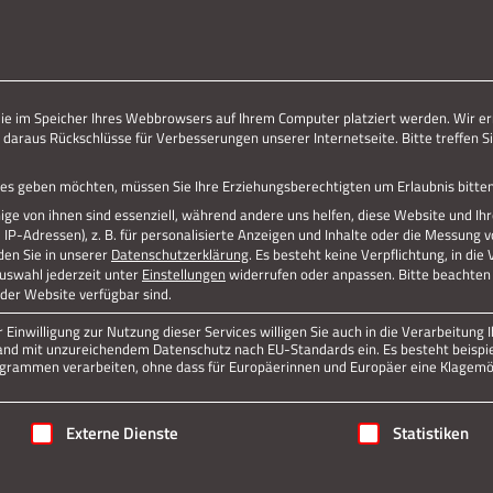
ERLEBE STOLBERG.
ERLEBE DICH.
die im Speicher Ihres Webbrowsers auf Ihrem Computer platziert werden. Wir er
 daraus Rückschlüsse für Verbesserungen unserer Internetseite. Bitte treffen Si
vices geben möchten, müssen Sie Ihre Erziehungsberechtigten um Erlaubnis bitten
ge von ihnen sind essenziell, während andere uns helfen, diese Website und Ih
P-Adressen), z. B. für personalisierte Anzeigen und Inhalte oder die Messung 
den Sie in unserer
Datenschutzerklärung
.
Es besteht keine Verpflichtung, in die
Auswahl jederzeit unter
Einstellungen
widerrufen oder anpassen.
Bitte beachten 
 der Website verfügbar sind.
Einwilligung zur Nutzung dieser Services willigen Sie auch in die Verarbeitung I
n Land mit unzureichendem Datenschutz nach EU-Standards ein. Es besteht beispi
rammen verarbeiten, ohne dass für Europäerinnen und Europäer eine Klagemög
igung erteilt werden kann. Die erste Service-Gruppe ist essenziell
Externe Dienste
Statistiken