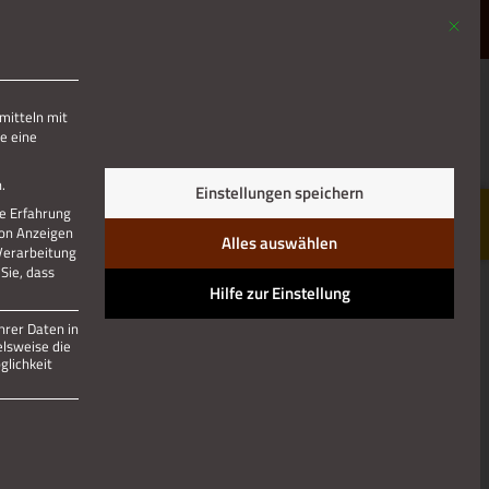
Mit die
MENÜ
mitteln mit
e eine
Jetzt teilen
.
Einstellungen speichern
re Erfahrung
von Anzeigen
Alles auswählen
 Verarbeitung
Sie, dass
Hilfe zur Einstellung
hrer Daten in
elsweise die
lichkeit
 und kann nicht abgewählt werden.