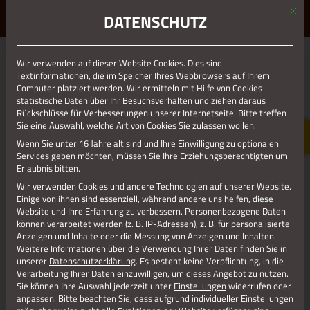
Mit d
ERLEBE STOLBERG.
ERLEBE DICH.
DATENSCHUTZ
MENÜ
Wir verwenden auf dieser Website Cookies. Dies sind
01.01.1970
Textinformationen, die im Speicher Ihres Webbrowsers auf Ihrem
Computer platziert werden. Wir ermitteln mit Hilfe von Cookies
DORFF_KIRCHE
statistische Daten über Ihr Besuchsverhalten und ziehen daraus
Rückschlüsse für Verbesserungen unserer Internetseite. Bitte treffen
Sie eine Auswahl, welche Art von Cookies Sie zulassen wollen.
Wenn Sie unter 16 Jahre alt sind und Ihre Einwilligung zu optionalen
Services geben möchten, müssen Sie Ihre Erziehungsberechtigten um
Erlaubnis bitten.
Wir verwenden Cookies und andere Technologien auf unserer Website.
Einige von ihnen sind essenziell, während andere uns helfen, diese
Website und Ihre Erfahrung zu verbessern.
Personenbezogene Daten
können verarbeitet werden (z. B. IP-Adressen), z. B. für personalisierte
Anzeigen und Inhalte oder die Messung von Anzeigen und Inhalten.
Weitere Informationen über die Verwendung Ihrer Daten finden Sie in
unserer
Datenschutzerklärung
.
Es besteht keine Verpflichtung, in die
Verarbeitung Ihrer Daten einzuwilligen, um dieses Angebot zu nutzen.
Sie können Ihre Auswahl jederzeit unter
Einstellungen
widerrufen oder
anpassen.
Bitte beachten Sie, dass aufgrund individueller Einstellungen