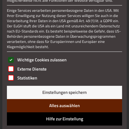
möglicherweise nicht alle Funktionen der Website verfügbar sind.
Einige Services verarbeiten personenbezogene Daten in den USA. Mit
Kirche Ortsteil Dorff
Ihrer Einwilligung zur Nutzung dieser Services willigen Sie auch in die
Verarbeitung Ihrer Daten in den USA gemäß Art. 49 (1) lit. a GDPR ein.
Der EuGH stuft die USA als ein Land mit unzureichendem Datenschutz
nach EU-Standards ein. Es besteht beispielsweise die Gefahr, dass US-
Behörden personenbezogene Daten in Überwachungsprogrammen
Jetzt teilen
verarbeiten, ohne dass für Europäerinnen und Europäer eine
Klagemöglichkeit besteht.
Jetzt teilen
Es folgt eine Liste der Service-Gruppen, für die eine Einwilli
Wichtige Cookies zulassen
Externe Dienste
Statistiken
Datenschutz
Einstellungen speichern
Impressum
Alles auswählen
Hilfe zur Einstellung