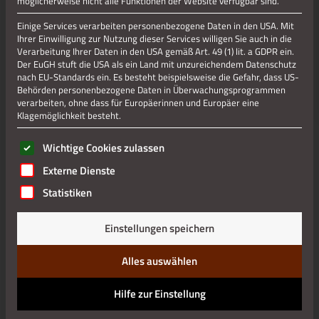
möglicherweise nicht alle Funktionen der Website verfügbar sind.
Jetzt teilen
Einige Services verarbeiten personenbezogene Daten in den USA. Mit
Ihrer Einwilligung zur Nutzung dieser Services willigen Sie auch in die
Verarbeitung Ihrer Daten in den USA gemäß Art. 49 (1) lit. a GDPR ein.
Der EuGH stuft die USA als ein Land mit unzureichendem Datenschutz
Jetzt teilen
nach EU-Standards ein. Es besteht beispielsweise die Gefahr, dass US-
Behörden personenbezogene Daten in Überwachungsprogrammen
verarbeiten, ohne dass für Europäerinnen und Europäer eine
Klagemöglichkeit besteht.
Datenschutz
Es folgt eine Liste der Service-Gruppen, für die eine Einwilli
Wichtige Cookies zulassen
Impressum
Externe Dienste
Statistiken
Einstellungen speichern
Alles auswählen
Hilfe zur Einstellung