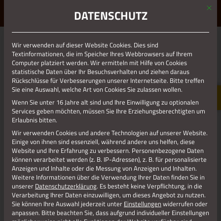
Mit d
ERLEBE STOLBERG.
ERLEBE DICH.
DATENSCHUTZ
MENÜ
Wir verwenden auf dieser Website Cookies. Dies sind
01.01.1970
Textinformationen, die im Speicher Ihres Webbrowsers auf Ihrem
Computer platziert werden. Wir ermitteln mit Hilfe von Cookies
DORFF_ALTE_BRAUEREI_2
statistische Daten über Ihr Besuchsverhalten und ziehen daraus
Rückschlüsse für Verbesserungen unserer Internetseite. Bitte treffen
Sie eine Auswahl, welche Art von Cookies Sie zulassen wollen.
Wenn Sie unter 16 Jahre alt sind und Ihre Einwilligung zu optionalen
Services geben möchten, müssen Sie Ihre Erziehungsberechtigten um
Erlaubnis bitten.
Wir verwenden Cookies und andere Technologien auf unserer Website.
Einige von ihnen sind essenziell, während andere uns helfen, diese
Website und Ihre Erfahrung zu verbessern.
Personenbezogene Daten
können verarbeitet werden (z. B. IP-Adressen), z. B. für personalisierte
Anzeigen und Inhalte oder die Messung von Anzeigen und Inhalten.
Weitere Informationen über die Verwendung Ihrer Daten finden Sie in
unserer
Datenschutzerklärung
.
Es besteht keine Verpflichtung, in die
Verarbeitung Ihrer Daten einzuwilligen, um dieses Angebot zu nutzen.
Alte Brauerei in Dorff
Sie können Ihre Auswahl jederzeit unter
Einstellungen
widerrufen oder
anpassen.
Bitte beachten Sie, dass aufgrund individueller Einstellungen