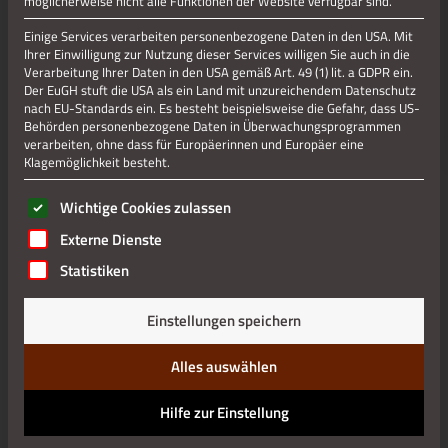
möglicherweise nicht alle Funktionen der Website verfügbar sind.
Anzutreffen ist diese Veilchenart vorwiegend an Standorten,
Einige Services verarbeiten personenbezogene Daten in den USA. Mit
wo in früherer Zeit
Galmei
, ein damals zur Herstellung von
Ihrer Einwilligung zur Nutzung dieser Services willigen Sie auch in die
Verarbeitung Ihrer Daten in den USA gemäß Art. 49 (1) lit. a GDPR ein.
Messing
erforderliches Zinkerz, geschürft wurde. Dieser
Der EuGH stuft die USA als ein Land mit unzureichendem Datenschutz
Galmei war nicht nur namensgebend für unser Veilchen,
nach EU-Standards ein. Es besteht beispielsweise die Gefahr, dass US-
auch die Gesamtheit der für diese Flächen charakteristischen
Behörden personenbezogene Daten in Überwachungsprogrammen
Pflanzen wird zusammenfassend als
Galmeiflora
(Violentum
verarbeiten, ohne dass für Europäerinnen und Europäer eine
calaminariae) bezeichnet.
Klagemöglichkeit besteht.
Es folgt eine Liste der Service-Gruppen, für die eine Einwilli
Wichtige Cookies zulassen
Externe Dienste
Statistiken
Einstellungen speichern
Alles auswählen
Hilfe zur Einstellung