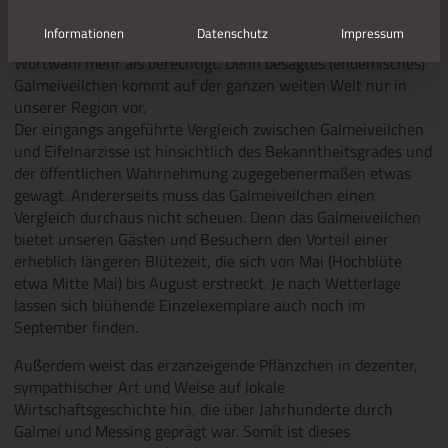
Galmei, der Stoff, aus dem einst Messing wurde; Sammlung: F. Holtz
Informationen
Datenschutz
Impressum
Wenn weiter oben von Rarität die Rede war, so ist diese
Wortwahl mehr als berechtigt. Denn besagtes (endemisches)
Galmeiveilchen kommt auf der ganzen weiten Welt nur in
unserer Region vor.
Der eingangs angeführte Vergleich zwischen Galmeiveilchen
und Eifelnarzisse ist hinsichtlich des Bekanntheitsgrades und
der öffentlichen Wahrnehmung zugegebenermaßen etwas
gewagt. Andererseits muss das Galmeiveilchen einen
Vergleich durchaus nicht scheuen. Denn das Galmeiveilchen
bietet unseren Gästen und Besuchern den Vorteil einer
erheblich längeren Blütezeit, die sich von Mai (Hochblüte
etwa Mitte Mai) bis August erstreckt. Je nach Wetterlage
lassen sich blühende Einzelexemplare auch noch im
September finden.
Außerdem weist das erzanzeigende Pflänzchen in dezenter,
sympathischer Art und Weise auf lokale
Wirtschaftsgeschichte hin, die über Jahrhunderte durch
Galmei und Messing geprägt war. Somit ist dieses