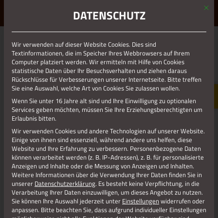
Mit d
ERLEBE STOLBERG.
ERLEBE DICH.
DATENSCHUTZ
MENÜ
NATURERLEBNIS GALMEIFLORA
Wir verwenden auf dieser Website Cookies. Dies sind
Textinformationen, die im Speicher Ihres Webbrowsers auf Ihrem
Computer platziert werden. Wir ermitteln mit Hilfe von Cookies
statistische Daten über Ihr Besuchsverhalten und ziehen daraus
Möglicherweise kennen Sie
Rückschlüsse für Verbesserungen unserer Internetseite. Bitte treffen
vom Hörensagen oder aus
Sie eine Auswahl, welche Art von Cookies Sie zulassen wollen.
eigener Anschauung die
Wenn Sie unter 16 Jahre alt sind und Ihre Einwilligung zu optionalen
Narzissenwiesen in den
Services geben möchten, müssen Sie Ihre Erziehungsberechtigten um
Tälern unserer
Erlaubnis bitten.
wunderschönen, nahe
Wir verwenden Cookies und andere Technologien auf unserer Website.
gelegenen Eifel, wo im
Einige von ihnen sind essenziell, während andere uns helfen, diese
Website und Ihre Erfahrung zu verbessern.
Personenbezogene Daten
zeitigen Frühjahr die gelben „Osterglocken“ erblühen. Wenn
können verarbeitet werden (z. B. IP-Adressen), z. B. für personalisierte
auch nicht ganz so spektakulär, so hat Stolberg doch eine
Anzeigen und Inhalte oder die Messung von Anzeigen und Inhalten.
ähnliche Rarität zu bieten. Hierbei handelt es sich um ein
Weitere Informationen über die Verwendung Ihrer Daten finden Sie in
gelb-blühendes Veilchengewächs (Viola lutea ssp.
unserer
Datenschutzerklärung
.
Es besteht keine Verpflichtung, in die
Verarbeitung Ihrer Daten einzuwilligen, um dieses Angebot zu nutzen.
calaminaria), welches weniger durch seine Größe, wohl aber
Sie können Ihre Auswahl jederzeit unter
Einstellungen
widerrufen oder
durch eine erstaunliche und faszinierende Blütenfülle auf
anpassen.
Bitte beachten Sie, dass aufgrund individueller Einstellungen
merkwürdig kargen Flächen zu überzeugen weiß.