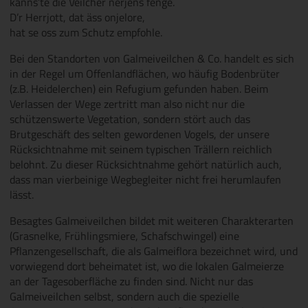
kanns’te die Veilcher nerjens fenge.
D’r Herrjott, dat äss onjelore,
hat se oss zum Schutz empfohle.
Bei den Standorten von Galmeiveilchen & Co. handelt es sich
in der Regel um Offenlandflächen, wo häufig Bodenbrüter
(z.B. Heidelerchen) ein Refugium gefunden haben. Beim
Verlassen der Wege zertritt man also nicht nur die
schützenswerte Vegetation, sondern stört auch das
Brutgeschäft des selten gewordenen Vogels, der unsere
Rücksichtnahme mit seinem typischen Trällern reichlich
belohnt. Zu dieser Rücksichtnahme gehört natürlich auch,
dass man vierbeinige Wegbegleiter nicht frei herumlaufen
lässt.
Besagtes Galmeiveilchen bildet mit weiteren Charakterarten
(Grasnelke, Frühlingsmiere, Schafschwingel) eine
Pflanzengesellschaft, die als Galmeiflora bezeichnet wird, und
vorwiegend dort beheimatet ist, wo die lokalen Galmeierze
an der Tagesoberfläche zu finden sind. Nicht nur das
Galmeiveilchen selbst, sondern auch die spezielle