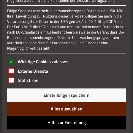
möglicherweise nicht alle Funktionen der Website verfügbar sind.
Einige Services verarbeiten personenbezogene Daten in den USA. Mit
Ihrer Einwilligung zur Nutzung dieser Services willigen Sie auch in die
Jetzt teilen
Verarbeitung Ihrer Daten in den USA gemäß Art. 49 (1) lit. a GDPR ein.
Der EuGH stuft die USA als ein Land mit unzureichendem Datenschutz
nach EU-Standards ein. Es besteht beispielsweise die Gefahr, dass US-
Behörden personenbezogene Daten in Überwachungsprogrammen
Datenschutz
verarbeiten, ohne dass für Europäerinnen und Europäer eine
Klagemöglichkeit besteht.
Impressum
Es folgt eine Liste der Service-Gruppen, für die eine Einwilli
Wichtige Cookies zulassen
Externe Dienste
Statistiken
Einstellungen speichern
Alles auswählen
Hilfe zur Einstellung