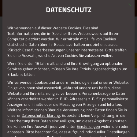
Mit d
ERLEBE STOLBERG.
ERLEBE DICH.
DATENSCHUTZ
MENÜ
Wir verwenden auf dieser Website Cookies. Dies sind
01.01.1970
Textinformationen, die im Speicher Ihres Webbrowsers auf Ihrem
Computer platziert werden. Wir ermitteln mit Hilfe von Cookies
TORBURG
statistische Daten über Ihr Besuchsverhalten und ziehen daraus
Rückschlüsse für Verbesserungen unserer Internetseite. Bitte treffen
Sie eine Auswahl, welche Art von Cookies Sie zulassen wollen.
Wenn Sie unter 16 Jahre alt sind und Ihre Einwilligung zu optionalen
Services geben möchten, müssen Sie Ihre Erziehungsberechtigten um
Erlaubnis bitten.
Wir verwenden Cookies und andere Technologien auf unserer Website.
Einige von ihnen sind essenziell, während andere uns helfen, diese
Website und Ihre Erfahrung zu verbessern.
Personenbezogene Daten
können verarbeitet werden (z. B. IP-Adressen), z. B. für personalisierte
Anzeigen und Inhalte oder die Messung von Anzeigen und Inhalten.
Weitere Informationen über die Verwendung Ihrer Daten finden Sie in
unserer
Datenschutzerklärung
.
Es besteht keine Verpflichtung, in die
Verarbeitung Ihrer Daten einzuwilligen, um dieses Angebot zu nutzen.
Sie können Ihre Auswahl jederzeit unter
Einstellungen
widerrufen oder
anpassen.
Bitte beachten Sie, dass aufgrund individueller Einstellungen
Jetzt teilen