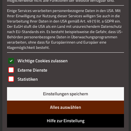
möglicherweise nicht alle Funktionen der Website verfügbar sind.
Einige Services verarbeiten personenbezogene Daten in den USA. Mit
Ihrer Einwilligung zur Nutzung dieser Services willigen Sie auch in die
Verarbeitung Ihrer Daten in den USA gemäß Art. 49 (1) lit. a GDPR ein.
Der EuGH stuft die USA als ein Land mit unzureichendem Datenschutz
nach EU-Standards ein. Es besteht beispielsweise die Gefahr, dass US-
Jetzt teilen
Behörden personenbezogene Daten in Überwachungsprogrammen
verarbeiten, ohne dass für Europäerinnen und Europäer eine
Klagemöglichkeit besteht.
Jetzt teilen
Es folgt eine Liste der Service-Gruppen, für die eine Einwilli
Wichtige Cookies zulassen
Externe Dienste
Statistiken
Datenschutz
Einstellungen speichern
Impressum
Alles auswählen
Hilfe zur Einstellung