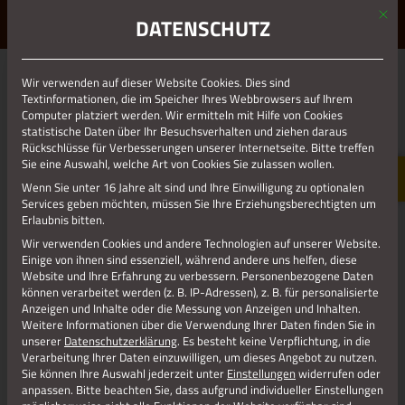
Mit d
ERLEBE STOLBERG.
ERLEBE DICH.
DATENSCHUTZ
MENÜ
Wir verwenden auf dieser Website Cookies. Dies sind
01.01.1970
Textinformationen, die im Speicher Ihres Webbrowsers auf Ihrem
Computer platziert werden. Wir ermitteln mit Hilfe von Cookies
106 KUNSTHANDWERKERHOF ALTER
statistische Daten über Ihr Besuchsverhalten und ziehen daraus
MARKT INNENANSICHT
Rückschlüsse für Verbesserungen unserer Internetseite. Bitte treffen
Sie eine Auswahl, welche Art von Cookies Sie zulassen wollen.
Wenn Sie unter 16 Jahre alt sind und Ihre Einwilligung zu optionalen
Services geben möchten, müssen Sie Ihre Erziehungsberechtigten um
Erlaubnis bitten.
Wir verwenden Cookies und andere Technologien auf unserer Website.
Einige von ihnen sind essenziell, während andere uns helfen, diese
Website und Ihre Erfahrung zu verbessern.
Personenbezogene Daten
können verarbeitet werden (z. B. IP-Adressen), z. B. für personalisierte
Anzeigen und Inhalte oder die Messung von Anzeigen und Inhalten.
Weitere Informationen über die Verwendung Ihrer Daten finden Sie in
unserer
Datenschutzerklärung
.
Es besteht keine Verpflichtung, in die
Verarbeitung Ihrer Daten einzuwilligen, um dieses Angebot zu nutzen.
Sie können Ihre Auswahl jederzeit unter
Einstellungen
widerrufen oder
anpassen.
Bitte beachten Sie, dass aufgrund individueller Einstellungen