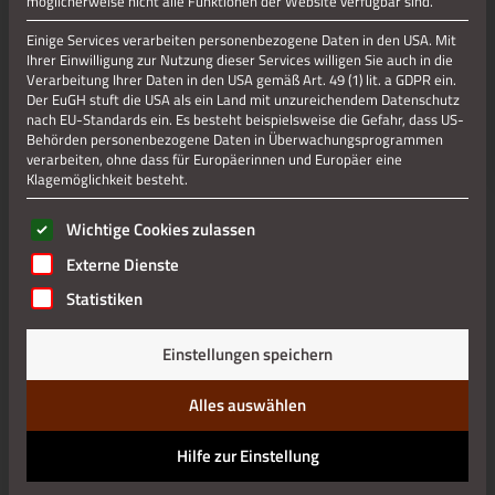
möglicherweise nicht alle Funktionen der Website verfügbar sind.
vorzustellen.
Einige Services verarbeiten personenbezogene Daten in den USA. Mit
Die am Oberlauf der Inde (
Münsterbach
) gelegene Anlage
Ihrer Einwilligung zur Nutzung dieser Services willigen Sie auch in die
Verarbeitung Ihrer Daten in den USA gemäß Art. 49 (1) lit. a GDPR ein.
wurde in der zweiten Hälfte des 17. Jahrhunderts erbaut.
Der EuGH stuft die USA als ein Land mit unzureichendem Datenschutz
Zwischen 1800 und 1958 war die Gedau Standort des
nach EU-Standards ein. Es besteht beispielsweise die Gefahr, dass US-
Textilgewerbes
und wird nach umfangreichen
Behörden personenbezogene Daten in Überwachungsprogrammen
Restaurierungsarbeiten seit 1981 als Wohnanlage genutzt.
verarbeiten, ohne dass für Europäerinnen und Europäer eine
Klagemöglichkeit besteht.
Talabwärts,
unweit dieses
Es folgt eine Liste der Service-Gruppen, für die eine Einwilli
Wichtige Cookies zulassen
Kupferhofs,
Externe Dienste
befindet sich
ein
Statistiken
Einstellungen speichern
Alles auswählen
Hilfe zur Einstellung
eindrucksvolles Naturdenkmal, die sogenannten
Tatternsteine
. Hierbei handelt es sich um ein aus dem Ober-