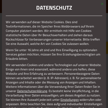
Mit d
ERLEBE STOLBERG.
ERLEBE DICH.
DATENSCHUTZ
MENÜ
KUPFERHOF GEDAU
Wir verwenden auf dieser Website Cookies. Dies sind
Textinformationen, die im Speicher Ihres Webbrowsers auf Ihrem
Computer platziert werden. Wir ermitteln mit Hilfe von Cookies
statistische Daten über Ihr Besuchsverhalten und ziehen daraus
Hinsichtlich
Rückschlüsse für Verbesserungen unserer Internetseite. Bitte treffen
seiner Lage
Sie eine Auswahl, welche Art von Cookies Sie zulassen wollen.
inmitten
Wenn Sie unter 16 Jahre alt sind und Ihre Einwilligung zu optionalen
grüner
Services geben möchten, müssen Sie Ihre Erziehungsberechtigten um
Umgebung
Erlaubnis bitten.
vermittelt der
Wir verwenden Cookies und andere Technologien auf unserer Website.
Kupferhof
Einige von ihnen sind essenziell, während andere uns helfen, diese
Website und Ihre Erfahrung zu verbessern.
Personenbezogene Daten
Gedau einen
können verarbeitet werden (z. B. IP-Adressen), z. B. für personalisierte
Eindruck von
Anzeigen und Inhalte oder die Messung von Anzeigen und Inhalten.
der
Weitere Informationen über die Verwendung Ihrer Daten finden Sie in
ursprünglichen
unserer
Datenschutzerklärung
.
Es besteht keine Verpflichtung, in die
Verarbeitung Ihrer Daten einzuwilligen, um dieses Angebot zu nutzen.
Abgeschiedenheit der meisten Hofanlagen früherer Zeiten.
Sie können Ihre Auswahl jederzeit unter
Einstellungen
widerrufen oder
So oder ähnlich hat man sich auch die anfänglichen
anpassen.
Bitte beachten Sie, dass aufgrund individueller Einstellungen
Verhältnisse im heute dicht besiedelten Stolberger Tal