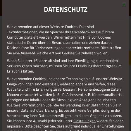
Mit d
ERLEBE STOLBERG.
ERLEBE DICH.
DATENSCHUTZ
MENÜ
Wir verwenden auf dieser Website Cookies. Dies sind
01.01.1970
Textinformationen, die im Speicher Ihres Webbrowsers auf Ihrem
Computer platziert werden. Wir ermitteln mit Hilfe von Cookies
EUROPANOSTRA 4
statistische Daten über Ihr Besuchsverhalten und ziehen daraus
Rückschlüsse für Verbesserungen unserer Internetseite. Bitte treffen
Sie eine Auswahl, welche Art von Cookies Sie zulassen wollen.
Wenn Sie unter 16 Jahre alt sind und Ihre Einwilligung zu optionalen
Services geben möchten, müssen Sie Ihre Erziehungsberechtigten um
Erlaubnis bitten.
Wir verwenden Cookies und andere Technologien auf unserer Website.
Einige von ihnen sind essenziell, während andere uns helfen, diese
Website und Ihre Erfahrung zu verbessern.
Personenbezogene Daten
können verarbeitet werden (z. B. IP-Adressen), z. B. für personalisierte
Anzeigen und Inhalte oder die Messung von Anzeigen und Inhalten.
Weitere Informationen über die Verwendung Ihrer Daten finden Sie in
unserer
Datenschutzerklärung
.
Es besteht keine Verpflichtung, in die
Verarbeitung Ihrer Daten einzuwilligen, um dieses Angebot zu nutzen.
Sie können Ihre Auswahl jederzeit unter
Einstellungen
widerrufen oder
anpassen.
Bitte beachten Sie, dass aufgrund individueller Einstellungen
Jetzt teilen