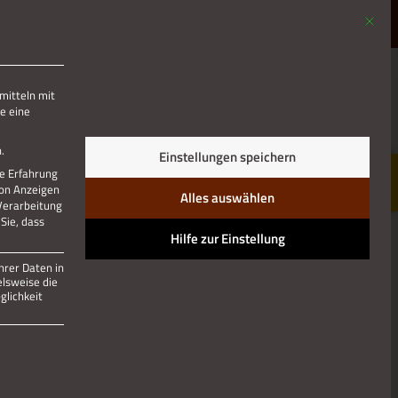
Mit die
MENÜ
mitteln mit
e eine
Jetzt teilen
.
Einstellungen speichern
re Erfahrung
von Anzeigen
Alles auswählen
 Verarbeitung
Sie, dass
Hilfe zur Einstellung
hrer Daten in
elsweise die
lichkeit
 und kann nicht abgewählt werden.