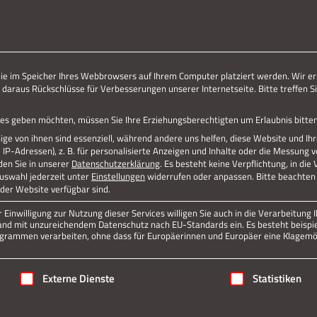
ERLEBE STOLBERG.
ERLEBE DICH.
die im Speicher Ihres Webbrowsers auf Ihrem Computer platziert werden. Wir er
 daraus Rückschlüsse für Verbesserungen unserer Internetseite. Bitte treffen Si
IS
vices geben möchten, müssen Sie Ihre Erziehungsberechtigten um Erlaubnis bitten
ge von ihnen sind essenziell, während andere uns helfen, diese Website und Ih
P-Adressen), z. B. für personalisierte Anzeigen und Inhalte oder die Messung 
den Sie in unserer
Datenschutzerklärung
.
Es besteht keine Verpflichtung, in die
Auswahl jederzeit unter
Einstellungen
widerrufen oder anpassen.
Bitte beachten 
 der Website verfügbar sind.
Einwilligung zur Nutzung dieser Services willigen Sie auch in die Verarbeitung I
n Land mit unzureichendem Datenschutz nach EU-Standards ein. Es besteht beispi
rammen verarbeiten, ohne dass für Europäerinnen und Europäer eine Klagemög
igung erteilt werden kann. Die erste Service-Gruppe ist essenziell
Externe Dienste
Statistiken