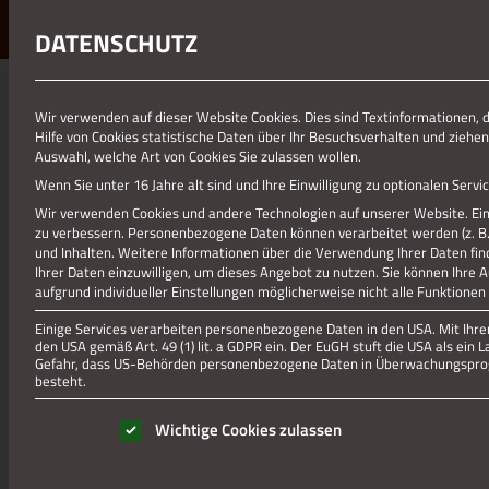
DATENSCHUTZ
01.01.1970
Wir verwenden auf dieser Website Cookies. Dies sind Textinformationen, 
Hilfe von Cookies statistische Daten über Ihr Besuchsverhalten und ziehen
DORFF – ST. MARIA EMPFÄNGN
Auswahl, welche Art von Cookies Sie zulassen wollen.
Wenn Sie unter 16 Jahre alt sind und Ihre Einwilligung zu optionalen Ser
Wir verwenden Cookies und andere Technologien auf unserer Website. Eini
zu verbessern.
Personenbezogene Daten können verarbeitet werden (z. B. I
und Inhalten.
Weitere Informationen über die Verwendung Ihrer Daten fin
Ihrer Daten einzuwilligen, um dieses Angebot zu nutzen.
Sie können Ihre 
aufgrund individueller Einstellungen möglicherweise nicht alle Funktionen
Einige Services verarbeiten personenbezogene Daten in den USA. Mit Ihrer 
den USA gemäß Art. 49 (1) lit. a GDPR ein. Der EuGH stuft die USA als ei
Gefahr, dass US-Behörden personenbezogene Daten in Überwachungsprog
besteht.
Es folgt eine Liste der Service-Gruppen, für die eine Einwill
Wichtige Cookies zulassen