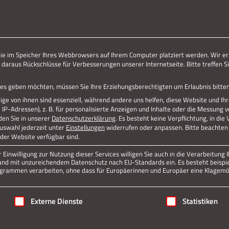
ERLEBE STOLBERG.
ERLEBE DICH.
die im Speicher Ihres Webbrowsers auf Ihrem Computer platziert werden. Wir er
 daraus Rückschlüsse für Verbesserungen unserer Internetseite. Bitte treffen Si
vices geben möchten, müssen Sie Ihre Erziehungsberechtigten um Erlaubnis bitten
ge von ihnen sind essenziell, während andere uns helfen, diese Website und Ih
P-Adressen), z. B. für personalisierte Anzeigen und Inhalte oder die Messung 
den Sie in unserer
Datenschutzerklärung
.
Es besteht keine Verpflichtung, in die
Auswahl jederzeit unter
Einstellungen
widerrufen oder anpassen.
Bitte beachten 
 der Website verfügbar sind.
Einwilligung zur Nutzung dieser Services willigen Sie auch in die Verarbeitung I
n Land mit unzureichendem Datenschutz nach EU-Standards ein. Es besteht beispi
rammen verarbeiten, ohne dass für Europäerinnen und Europäer eine Klagemög
igung erteilt werden kann. Die erste Service-Gruppe ist essenziell
Externe Dienste
Statistiken
Jetzt teilen