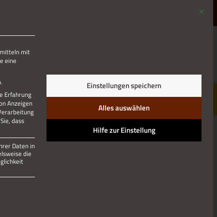
Mit die
MENÜ
mitteln mit
e eine
Jetzt teilen
.
Einstellungen speichern
re Erfahrung
von Anzeigen
Alles auswählen
 Verarbeitung
Sie, dass
Hilfe zur Einstellung
hrer Daten in
elsweise die
lichkeit
 und kann nicht abgewählt werden.