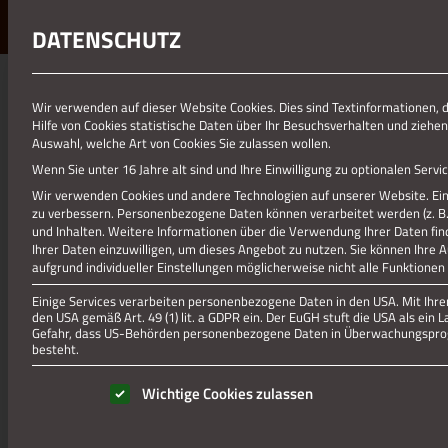
DATENSCHUTZ
01.01.1970
Wir verwenden auf dieser Website Cookies. Dies sind Textinformationen, 
Hilfe von Cookies statistische Daten über Ihr Besuchsverhalten und ziehen
KIRCHE VICHT_MERTES (6)
Auswahl, welche Art von Cookies Sie zulassen wollen.
Wenn Sie unter 16 Jahre alt sind und Ihre Einwilligung zu optionalen Ser
Wir verwenden Cookies und andere Technologien auf unserer Website. Eini
zu verbessern.
Personenbezogene Daten können verarbeitet werden (z. B. I
und Inhalten.
Weitere Informationen über die Verwendung Ihrer Daten fin
Ihrer Daten einzuwilligen, um dieses Angebot zu nutzen.
Sie können Ihre 
aufgrund individueller Einstellungen möglicherweise nicht alle Funktionen
Einige Services verarbeiten personenbezogene Daten in den USA. Mit Ihrer 
den USA gemäß Art. 49 (1) lit. a GDPR ein. Der EuGH stuft die USA als ei
Gefahr, dass US-Behörden personenbezogene Daten in Überwachungsprog
besteht.
Es folgt eine Liste der Service-Gruppen, für die eine Einwill
Wichtige Cookies zulassen