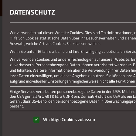
DATENSCHUTZ
01.01.1970
Wir verwenden auf dieser Website Cookies. Dies sind Textinformationen, 
Hilfe von Cookies statistische Daten über Ihr Besuchsverhalten und ziehen
005 ZWEIFALL KLOSTER
Auswahl, welche Art von Cookies Sie zulassen wollen.
Wenn Sie unter 16 Jahre alt sind und Ihre Einwilligung zu optionalen Ser
Wir verwenden Cookies und andere Technologien auf unserer Website. Eini
zu verbessern.
Personenbezogene Daten können verarbeitet werden (z. B. I
und Inhalten.
Weitere Informationen über die Verwendung Ihrer Daten fin
Ihrer Daten einzuwilligen, um dieses Angebot zu nutzen.
Sie können Ihre 
aufgrund individueller Einstellungen möglicherweise nicht alle Funktionen
Einige Services verarbeiten personenbezogene Daten in den USA. Mit Ihrer 
den USA gemäß Art. 49 (1) lit. a GDPR ein. Der EuGH stuft die USA als ei
Gefahr, dass US-Behörden personenbezogene Daten in Überwachungsprog
besteht.
Es folgt eine Liste der Service-Gruppen, für die eine Einwill
Wichtige Cookies zulassen