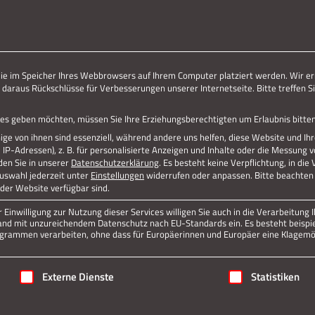
ERLEBE STOLBERG.
ERLEBE DICH.
die im Speicher Ihres Webbrowsers auf Ihrem Computer platziert werden. Wir er
 daraus Rückschlüsse für Verbesserungen unserer Internetseite. Bitte treffen Si
vices geben möchten, müssen Sie Ihre Erziehungsberechtigten um Erlaubnis bitten
ge von ihnen sind essenziell, während andere uns helfen, diese Website und Ih
P-Adressen), z. B. für personalisierte Anzeigen und Inhalte oder die Messung 
den Sie in unserer
Datenschutzerklärung
.
Es besteht keine Verpflichtung, in die
Auswahl jederzeit unter
Einstellungen
widerrufen oder anpassen.
Bitte beachten 
 der Website verfügbar sind.
Einwilligung zur Nutzung dieser Services willigen Sie auch in die Verarbeitung I
n Land mit unzureichendem Datenschutz nach EU-Standards ein. Es besteht beispi
rammen verarbeiten, ohne dass für Europäerinnen und Europäer eine Klagemög
igung erteilt werden kann. Die erste Service-Gruppe ist essenziell
Externe Dienste
Statistiken
Jetzt teilen