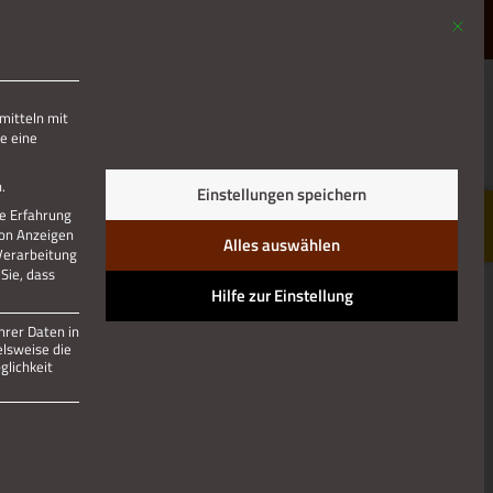
Mit die
MENÜ
mitteln mit
e eine
Jetzt teilen
.
Einstellungen speichern
re Erfahrung
von Anzeigen
Alles auswählen
 Verarbeitung
Sie, dass
Hilfe zur Einstellung
hrer Daten in
elsweise die
lichkeit
 und kann nicht abgewählt werden.