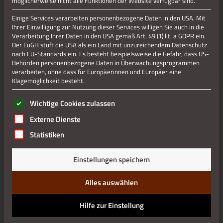
möglicherweise nicht alle Funktionen der Website verfügbar sind.
Moritz Kraus, Stolberg
Sehenswert – Burg – Pop up Fenster
Einige Services verarbeiten personenbezogene Daten in den USA. Mit
Ihrer Einwilligung zur Nutzung dieser Services willigen Sie auch in die
Verarbeitung Ihrer Daten in den USA gemäß Art. 49 (1) lit. a GDPR ein.
Der EuGH stuft die USA als ein Land mit unzureichendem Datenschutz
nach EU-Standards ein. Es besteht beispielsweise die Gefahr, dass US-
Jetzt teilen
Behörden personenbezogene Daten in Überwachungsprogrammen
verarbeiten, ohne dass für Europäerinnen und Europäer eine
Klagemöglichkeit besteht.
Jetzt teilen
Es folgt eine Liste der Service-Gruppen, für die eine Einwilli
Wichtige Cookies zulassen
Externe Dienste
Datenschutz
Statistiken
Impressum
Einstellungen speichern
Alles auswählen
Hilfe zur Einstellung