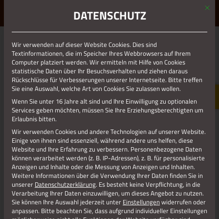
Mit d
ERLEBE STOLBERG.
ERLEBE DICH.
DATENSCHUTZ
MENÜ
Wir verwenden auf dieser Website Cookies. Dies sind
01.01.1970
Textinformationen, die im Speicher Ihres Webbrowsers auf Ihrem
Computer platziert werden. Wir ermitteln mit Hilfe von Cookies
statistische Daten über Ihr Besuchsverhalten und ziehen daraus
Rückschlüsse für Verbesserungen unserer Internetseite. Bitte treffen
Sie eine Auswahl, welche Art von Cookies Sie zulassen wollen.
Wenn Sie unter 16 Jahre alt sind und Ihre Einwilligung zu optionalen
Services geben möchten, müssen Sie Ihre Erziehungsberechtigten um
Erlaubnis bitten.
Wir verwenden Cookies und andere Technologien auf unserer Website.
Einige von ihnen sind essenziell, während andere uns helfen, diese
Website und Ihre Erfahrung zu verbessern.
Personenbezogene Daten
können verarbeitet werden (z. B. IP-Adressen), z. B. für personalisierte
Anzeigen und Inhalte oder die Messung von Anzeigen und Inhalten.
Weitere Informationen über die Verwendung Ihrer Daten finden Sie in
unserer
Datenschutzerklärung
.
Es besteht keine Verpflichtung, in die
Verarbeitung Ihrer Daten einzuwilligen, um dieses Angebot zu nutzen.
Sie können Ihre Auswahl jederzeit unter
Einstellungen
widerrufen oder
anpassen.
Bitte beachten Sie, dass aufgrund individueller Einstellungen