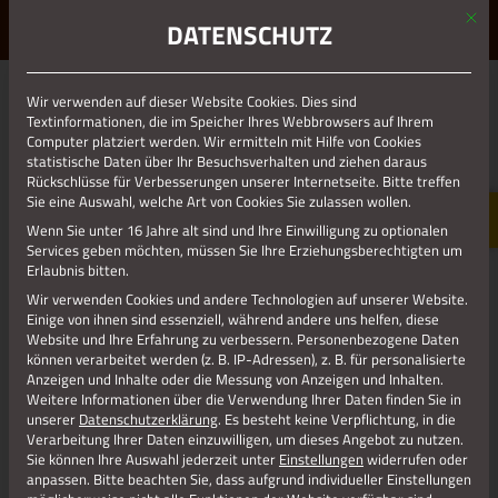
Mit d
ERLEBE STOLBERG.
ERLEBE DICH.
DATENSCHUTZ
MENÜ
Wir verwenden auf dieser Website Cookies. Dies sind
01.01.1970
Textinformationen, die im Speicher Ihres Webbrowsers auf Ihrem
Computer platziert werden. Wir ermitteln mit Hilfe von Cookies
RESIZE_300X225(3)
statistische Daten über Ihr Besuchsverhalten und ziehen daraus
Rückschlüsse für Verbesserungen unserer Internetseite. Bitte treffen
Sie eine Auswahl, welche Art von Cookies Sie zulassen wollen.
Wenn Sie unter 16 Jahre alt sind und Ihre Einwilligung zu optionalen
Services geben möchten, müssen Sie Ihre Erziehungsberechtigten um
Erlaubnis bitten.
Wir verwenden Cookies und andere Technologien auf unserer Website.
Einige von ihnen sind essenziell, während andere uns helfen, diese
Website und Ihre Erfahrung zu verbessern.
Personenbezogene Daten
können verarbeitet werden (z. B. IP-Adressen), z. B. für personalisierte
Anzeigen und Inhalte oder die Messung von Anzeigen und Inhalten.
Weitere Informationen über die Verwendung Ihrer Daten finden Sie in
unserer
Datenschutzerklärung
.
Es besteht keine Verpflichtung, in die
Verarbeitung Ihrer Daten einzuwilligen, um dieses Angebot zu nutzen.
Sie können Ihre Auswahl jederzeit unter
Einstellungen
widerrufen oder
Infotafel Gehlens Kull
anpassen.
Bitte beachten Sie, dass aufgrund individueller Einstellungen