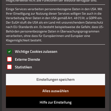
möglicherweise nicht alle Funktionen der Website verfügbar sind.
Einige Services verarbeiten personenbezogene Daten in den USA. Mit
Jetzt teilen
Ihrer Einwilligung zur Nutzung dieser Services willigen Sie auch in die
Verarbeitung Ihrer Daten in den USA gemäß Art. 49 (1) lit. a GDPR ein.
Der EuGH stuft die USA als ein Land mit unzureichendem Datenschutz
nach EU-Standards ein. Es besteht beispielsweise die Gefahr, dass US-
Jetzt teilen
Behörden personenbezogene Daten in Überwachungsprogrammen
verarbeiten, ohne dass für Europäerinnen und Europäer eine
Klagemöglichkeit besteht.
Es folgt eine Liste der Service-Gruppen, für die eine Einwilli
Datenschutz
Wichtige Cookies zulassen
Externe Dienste
Impressum
Statistiken
Einstellungen speichern
Alles auswählen
Hilfe zur Einstellung