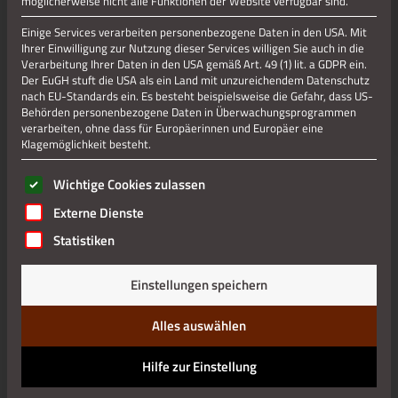
möglicherweise nicht alle Funktionen der Website verfügbar sind.
Einige Services verarbeiten personenbezogene Daten in den USA. Mit
Jetzt teilen
Ihrer Einwilligung zur Nutzung dieser Services willigen Sie auch in die
Verarbeitung Ihrer Daten in den USA gemäß Art. 49 (1) lit. a GDPR ein.
Der EuGH stuft die USA als ein Land mit unzureichendem Datenschutz
nach EU-Standards ein. Es besteht beispielsweise die Gefahr, dass US-
Behörden personenbezogene Daten in Überwachungsprogrammen
Datenschutz
verarbeiten, ohne dass für Europäerinnen und Europäer eine
Klagemöglichkeit besteht.
Impressum
Es folgt eine Liste der Service-Gruppen, für die eine Einwilli
Wichtige Cookies zulassen
Externe Dienste
Statistiken
Einstellungen speichern
Alles auswählen
Hilfe zur Einstellung