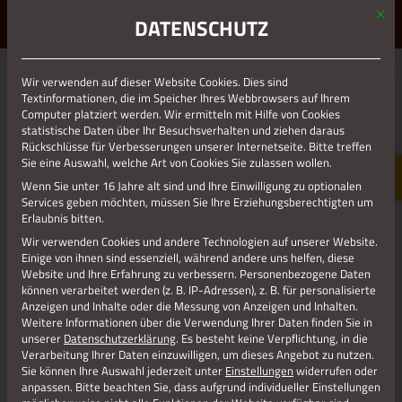
Mit d
ERLEBE STOLBERG.
ERLEBE DICH.
DATENSCHUTZ
MENÜ
Wir verwenden auf dieser Website Cookies. Dies sind
01.01.1970
Textinformationen, die im Speicher Ihres Webbrowsers auf Ihrem
Computer platziert werden. Wir ermitteln mit Hilfe von Cookies
RESIZE_208X156 (1)
statistische Daten über Ihr Besuchsverhalten und ziehen daraus
Rückschlüsse für Verbesserungen unserer Internetseite. Bitte treffen
Sie eine Auswahl, welche Art von Cookies Sie zulassen wollen.
Wenn Sie unter 16 Jahre alt sind und Ihre Einwilligung zu optionalen
Services geben möchten, müssen Sie Ihre Erziehungsberechtigten um
Erlaubnis bitten.
Wir verwenden Cookies und andere Technologien auf unserer Website.
Einige von ihnen sind essenziell, während andere uns helfen, diese
Website und Ihre Erfahrung zu verbessern.
Personenbezogene Daten
können verarbeitet werden (z. B. IP-Adressen), z. B. für personalisierte
Anzeigen und Inhalte oder die Messung von Anzeigen und Inhalten.
Bachlauf
Weitere Informationen über die Verwendung Ihrer Daten finden Sie in
unserer
Datenschutzerklärung
.
Es besteht keine Verpflichtung, in die
Verarbeitung Ihrer Daten einzuwilligen, um dieses Angebot zu nutzen.
Sie können Ihre Auswahl jederzeit unter
Einstellungen
widerrufen oder
Jetzt teilen
anpassen.
Bitte beachten Sie, dass aufgrund individueller Einstellungen