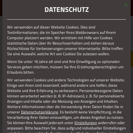
Mit d
ERLEBE STOLBERG.
ERLEBE DICH.
DATENSCHUTZ
MENÜ
Jetzt teilen
Wir verwenden auf dieser Website Cookies. Dies sind
Textinformationen, die im Speicher Ihres Webbrowsers auf Ihrem
Computer platziert werden. Wir ermitteln mit Hilfe von Cookies
statistische Daten über Ihr Besuchsverhalten und ziehen daraus
Datenschutz
Rückschlüsse für Verbesserungen unserer Internetseite. Bitte treffen
Sie eine Auswahl, welche Art von Cookies Sie zulassen wollen.
Wenn Sie unter 16 Jahre alt sind und Ihre Einwilligung zu optionalen
Impressum
Services geben möchten, müssen Sie Ihre Erziehungsberechtigten um
Erlaubnis bitten.
Wir verwenden Cookies und andere Technologien auf unserer Website.
Einige von ihnen sind essenziell, während andere uns helfen, diese
Website und Ihre Erfahrung zu verbessern.
Personenbezogene Daten
können verarbeitet werden (z. B. IP-Adressen), z. B. für personalisierte
Anzeigen und Inhalte oder die Messung von Anzeigen und Inhalten.
Weitere Informationen über die Verwendung Ihrer Daten finden Sie in
unserer
Datenschutzerklärung
.
Es besteht keine Verpflichtung, in die
Verarbeitung Ihrer Daten einzuwilligen, um dieses Angebot zu nutzen.
Sie können Ihre Auswahl jederzeit unter
Einstellungen
widerrufen oder
anpassen.
Bitte beachten Sie, dass aufgrund individueller Einstellungen