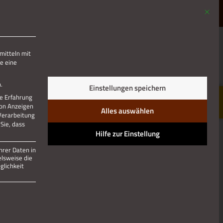
Mit die
MENÜ
mitteln mit
e eine
Jetzt teilen
.
Einstellungen speichern
re Erfahrung
von Anzeigen
Alles auswählen
 Verarbeitung
Sie, dass
Hilfe zur Einstellung
hrer Daten in
elsweise die
lichkeit
 und kann nicht abgewählt werden.