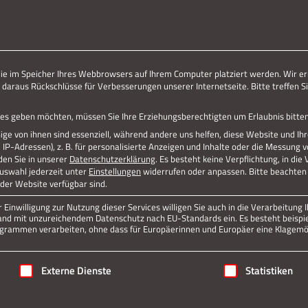
ERLEBE STOLBERG.
ERLEBE DICH.
die im Speicher Ihres Webbrowsers auf Ihrem Computer platziert werden. Wir er
 daraus Rückschlüsse für Verbesserungen unserer Internetseite. Bitte treffen Si
EI BESTÄTIGUNG
vices geben möchten, müssen Sie Ihre Erziehungsberechtigten um Erlaubnis bitten
ge von ihnen sind essenziell, während andere uns helfen, diese Website und Ih
P-Adressen), z. B. für personalisierte Anzeigen und Inhalte oder die Messung 
Jetzt teilen
den Sie in unserer
Datenschutzerklärung
.
Es besteht keine Verpflichtung, in die
Auswahl jederzeit unter
Einstellungen
widerrufen oder anpassen.
Bitte beachten 
 der Website verfügbar sind.
Einwilligung zur Nutzung dieser Services willigen Sie auch in die Verarbeitung I
Datenschutz
Impressum
n Land mit unzureichendem Datenschutz nach EU-Standards ein. Es besteht beispi
rammen verarbeiten, ohne dass für Europäerinnen und Europäer eine Klagemög
igung erteilt werden kann. Die erste Service-Gruppe ist essenziell
Externe Dienste
Statistiken