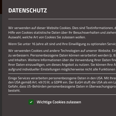
DATENSCHUTZ
01.01.1970
Wir verwenden auf dieser Website Cookies. Dies sind Textinformationen, 
Hilfe von Cookies statistische Daten über Ihr Besuchsverhalten und ziehen
SCHNELLSTART-ANLEITUNG- B
Auswahl, welche Art von Cookies Sie zulassen wollen.
Wenn Sie unter 16 Jahre alt sind und Ihre Einwilligung zu optionalen Ser
Schnellstart-Anleitung- bei Bestätigung
Wir verwenden Cookies und andere Technologien auf unserer Website. Eini
zu verbessern.
Personenbezogene Daten können verarbeitet werden (z. B. I
und Inhalten.
Weitere Informationen über die Verwendung Ihrer Daten fin
Ihrer Daten einzuwilligen, um dieses Angebot zu nutzen.
Sie können Ihre 
aufgrund individueller Einstellungen möglicherweise nicht alle Funktionen
Einige Services verarbeiten personenbezogene Daten in den USA. Mit Ihrer 
den USA gemäß Art. 49 (1) lit. a GDPR ein. Der EuGH stuft die USA als ei
Gefahr, dass US-Behörden personenbezogene Daten in Überwachungsprog
besteht.
Es folgt eine Liste der Service-Gruppen, für die eine Einwill
Wichtige Cookies zulassen