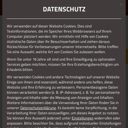
Mit d
ERLEBE STOLBERG.
ERLEBE DICH.
DATENSCHUTZ
MENÜ
Wir verwenden auf dieser Website Cookies. Dies sind
01.01.1970
Textinformationen, die im Speicher Ihres Webbrowsers auf Ihrem
Computer platziert werden. Wir ermitteln mit Hilfe von Cookies
SCHLANGENBERG
statistische Daten über Ihr Besuchsverhalten und ziehen daraus
Rückschlüsse für Verbesserungen unserer Internetseite. Bitte treffen
Sie eine Auswahl, welche Art von Cookies Sie zulassen wollen.
Wenn Sie unter 16 Jahre alt sind und Ihre Einwilligung zu optionalen
Services geben möchten, müssen Sie Ihre Erziehungsberechtigten um
Erlaubnis bitten.
Wir verwenden Cookies und andere Technologien auf unserer Website.
Einige von ihnen sind essenziell, während andere uns helfen, diese
Website und Ihre Erfahrung zu verbessern.
Personenbezogene Daten
können verarbeitet werden (z. B. IP-Adressen), z. B. für personalisierte
Anzeigen und Inhalte oder die Messung von Anzeigen und Inhalten.
Weitere Informationen über die Verwendung Ihrer Daten finden Sie in
unserer
Datenschutzerklärung
.
Es besteht keine Verpflichtung, in die
Verarbeitung Ihrer Daten einzuwilligen, um dieses Angebot zu nutzen.
Jetzt teilen
Sie können Ihre Auswahl jederzeit unter
Einstellungen
widerrufen oder
anpassen.
Bitte beachten Sie, dass aufgrund individueller Einstellungen