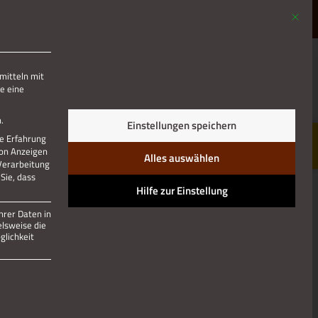
Mit die
MENÜ
mitteln mit
e eine
Jetzt teilen
.
Einstellungen speichern
re Erfahrung
von Anzeigen
Alles auswählen
 Verarbeitung
Sie, dass
Hilfe zur Einstellung
hrer Daten in
elsweise die
lichkeit
 und kann nicht abgewählt werden.