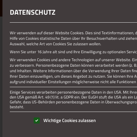
DATENSCHUTZ
01.01.1970
Wir verwenden auf dieser Website Cookies. Dies sind Textinformationen, 
Hilfe von Cookies statistische Daten über Ihr Besuchsverhalten und ziehen
NATALIE GUNTHER2_1
Auswahl, welche Art von Cookies Sie zulassen wollen.
Wenn Sie unter 16 Jahre alt sind und Ihre Einwilligung zu optionalen Ser
Wir verwenden Cookies und andere Technologien auf unserer Website. Eini
zu verbessern.
Personenbezogene Daten können verarbeitet werden (z. B. I
und Inhalten.
Weitere Informationen über die Verwendung Ihrer Daten fin
Ihrer Daten einzuwilligen, um dieses Angebot zu nutzen.
Sie können Ihre 
aufgrund individueller Einstellungen möglicherweise nicht alle Funktionen
Einige Services verarbeiten personenbezogene Daten in den USA. Mit Ihrer 
den USA gemäß Art. 49 (1) lit. a GDPR ein. Der EuGH stuft die USA als ei
Gefahr, dass US-Behörden personenbezogene Daten in Überwachungsprog
besteht.
Es folgt eine Liste der Service-Gruppen, für die eine Einwill
Wichtige Cookies zulassen