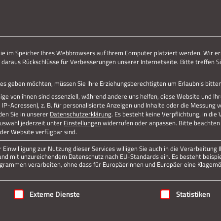
ERLEBE STOLBERG.
ERLEBE DICH.
die im Speicher Ihres Webbrowsers auf Ihrem Computer platziert werden. Wir er
 daraus Rückschlüsse für Verbesserungen unserer Internetseite. Bitte treffen Si
vices geben möchten, müssen Sie Ihre Erziehungsberechtigten um Erlaubnis bitten
ge von ihnen sind essenziell, während andere uns helfen, diese Website und Ih
P-Adressen), z. B. für personalisierte Anzeigen und Inhalte oder die Messung 
den Sie in unserer
Datenschutzerklärung
.
Es besteht keine Verpflichtung, in die
Auswahl jederzeit unter
Einstellungen
widerrufen oder anpassen.
Bitte beachten 
 der Website verfügbar sind.
Einwilligung zur Nutzung dieser Services willigen Sie auch in die Verarbeitung I
n Land mit unzureichendem Datenschutz nach EU-Standards ein. Es besteht beispi
rammen verarbeiten, ohne dass für Europäerinnen und Europäer eine Klagemög
Jetzt teilen
igung erteilt werden kann. Die erste Service-Gruppe ist essenziell
Externe Dienste
Statistiken
Datenschutz
Impressum