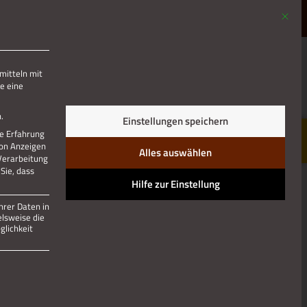
Mit die
MENÜ
mitteln mit
e eine
.
Einstellungen speichern
re Erfahrung
von Anzeigen
Alles auswählen
 Verarbeitung
Sie, dass
Hilfe zur Einstellung
hrer Daten in
elsweise die
lichkeit
 und kann nicht abgewählt werden.