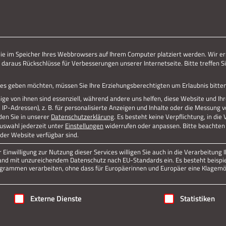
ERLEBE STOLBERG.
ERLEBE DICH.
Jetzt teilen
die im Speicher Ihres Webbrowsers auf Ihrem Computer platziert werden. Wir er
 daraus Rückschlüsse für Verbesserungen unserer Internetseite. Bitte treffen Si
Datenschutz
Impressum
vices geben möchten, müssen Sie Ihre Erziehungsberechtigten um Erlaubnis bitten
ge von ihnen sind essenziell, während andere uns helfen, diese Website und Ih
P-Adressen), z. B. für personalisierte Anzeigen und Inhalte oder die Messung 
den Sie in unserer
Datenschutzerklärung
.
Es besteht keine Verpflichtung, in die
Auswahl jederzeit unter
Einstellungen
widerrufen oder anpassen.
Bitte beachten 
 der Website verfügbar sind.
Einwilligung zur Nutzung dieser Services willigen Sie auch in die Verarbeitung I
n Land mit unzureichendem Datenschutz nach EU-Standards ein. Es besteht beispi
rammen verarbeiten, ohne dass für Europäerinnen und Europäer eine Klagemög
igung erteilt werden kann. Die erste Service-Gruppe ist essenziell
Externe Dienste
Statistiken