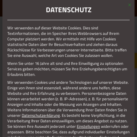
Mit d
ERLEBE STOLBERG.
ERLEBE DICH.
DATENSCHUTZ
MENÜ
Wir verwenden auf dieser Website Cookies. Dies sind
01.01.1970
Textinformationen, die im Speicher Ihres Webbrowsers auf Ihrem
Computer platziert werden. Wir ermitteln mit Hilfe von Cookies
LP_WALDEMAR BAYER ENSEMBLE
statistische Daten über Ihr Besuchsverhalten und ziehen daraus
Rückschlüsse für Verbesserungen unserer Internetseite. Bitte treffen
Sie eine Auswahl, welche Art von Cookies Sie zulassen wollen.
Wenn Sie unter 16 Jahre alt sind und Ihre Einwilligung zu optionalen
Services geben möchten, müssen Sie Ihre Erziehungsberechtigten um
Erlaubnis bitten.
Wir verwenden Cookies und andere Technologien auf unserer Website.
Einige von ihnen sind essenziell, während andere uns helfen, diese
Website und Ihre Erfahrung zu verbessern.
Personenbezogene Daten
können verarbeitet werden (z. B. IP-Adressen), z. B. für personalisierte
Anzeigen und Inhalte oder die Messung von Anzeigen und Inhalten.
Weitere Informationen über die Verwendung Ihrer Daten finden Sie in
unserer
Datenschutzerklärung
.
Es besteht keine Verpflichtung, in die
Jetzt teilen
Verarbeitung Ihrer Daten einzuwilligen, um dieses Angebot zu nutzen.
Sie können Ihre Auswahl jederzeit unter
Einstellungen
widerrufen oder
anpassen.
Bitte beachten Sie, dass aufgrund individueller Einstellungen