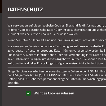
DATENSCHUTZ
01.01.1970
Wir verwenden auf dieser Website Cookies. Dies sind Textinformationen, 
Hilfe von Cookies statistische Daten über Ihr Besuchsverhalten und ziehen
LATE NIGHT SHOPPING – LAU
Auswahl, welche Art von Cookies Sie zulassen wollen.
Wenn Sie unter 16 Jahre alt sind und Ihre Einwilligung zu optionalen Ser
Wir verwenden Cookies und andere Technologien auf unserer Website. Eini
zu verbessern.
Personenbezogene Daten können verarbeitet werden (z. B. I
und Inhalten.
Weitere Informationen über die Verwendung Ihrer Daten fin
Ihrer Daten einzuwilligen, um dieses Angebot zu nutzen.
Sie können Ihre 
aufgrund individueller Einstellungen möglicherweise nicht alle Funktionen
Einige Services verarbeiten personenbezogene Daten in den USA. Mit Ihrer 
den USA gemäß Art. 49 (1) lit. a GDPR ein. Der EuGH stuft die USA als ei
Gefahr, dass US-Behörden personenbezogene Daten in Überwachungsprog
besteht.
Es folgt eine Liste der Service-Gruppen, für die eine Einwill
Wichtige Cookies zulassen