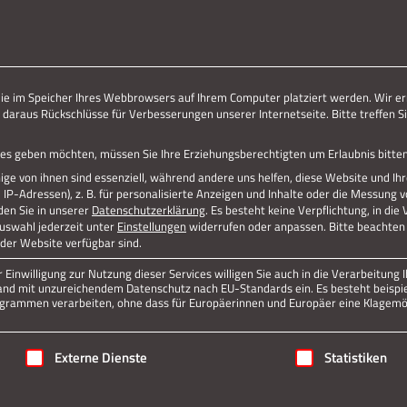
ERLEBE STOLBERG.
ERLEBE DICH.
die im Speicher Ihres Webbrowsers auf Ihrem Computer platziert werden. Wir er
 daraus Rückschlüsse für Verbesserungen unserer Internetseite. Bitte treffen Si
RA MARKENSTEINER
vices geben möchten, müssen Sie Ihre Erziehungsberechtigten um Erlaubnis bitten
ge von ihnen sind essenziell, während andere uns helfen, diese Website und Ih
P-Adressen), z. B. für personalisierte Anzeigen und Inhalte oder die Messung 
den Sie in unserer
Datenschutzerklärung
.
Es besteht keine Verpflichtung, in die
Auswahl jederzeit unter
Einstellungen
widerrufen oder anpassen.
Bitte beachten 
 der Website verfügbar sind.
Einwilligung zur Nutzung dieser Services willigen Sie auch in die Verarbeitung I
n Land mit unzureichendem Datenschutz nach EU-Standards ein. Es besteht beispi
rammen verarbeiten, ohne dass für Europäerinnen und Europäer eine Klagemög
Jetzt teilen
igung erteilt werden kann. Die erste Service-Gruppe ist essenziell
Externe Dienste
Statistiken