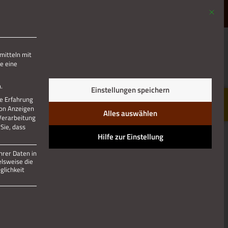
Mit die
MENÜ
mitteln mit
e eine
Jetzt teilen
.
Einstellungen speichern
re Erfahrung
von Anzeigen
Alles auswählen
 Verarbeitung
Sie, dass
Hilfe zur Einstellung
hrer Daten in
elsweise die
lichkeit
 und kann nicht abgewählt werden.