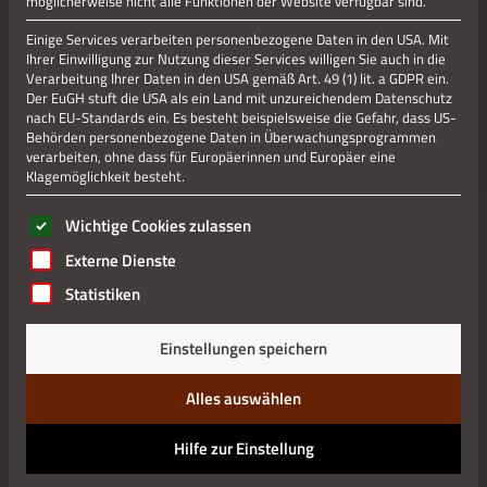
möglicherweise nicht alle Funktionen der Website verfügbar sind.
Jetzt teilen
Einige Services verarbeiten personenbezogene Daten in den USA. Mit
Ihrer Einwilligung zur Nutzung dieser Services willigen Sie auch in die
Verarbeitung Ihrer Daten in den USA gemäß Art. 49 (1) lit. a GDPR ein.
Der EuGH stuft die USA als ein Land mit unzureichendem Datenschutz
Jetzt teilen
nach EU-Standards ein. Es besteht beispielsweise die Gefahr, dass US-
Behörden personenbezogene Daten in Überwachungsprogrammen
verarbeiten, ohne dass für Europäerinnen und Europäer eine
Klagemöglichkeit besteht.
Datenschutz
Es folgt eine Liste der Service-Gruppen, für die eine Einwilli
Wichtige Cookies zulassen
Impressum
Externe Dienste
Statistiken
Einstellungen speichern
Alles auswählen
Hilfe zur Einstellung