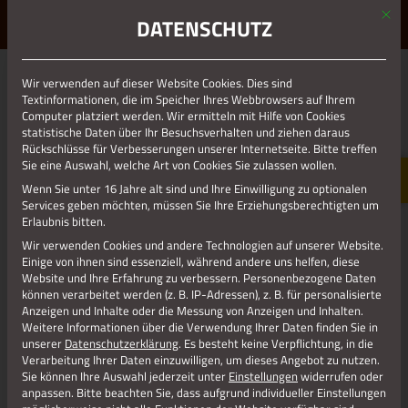
Mit d
ERLEBE STOLBERG.
ERLEBE DICH.
DATENSCHUTZ
MENÜ
Wir verwenden auf dieser Website Cookies. Dies sind
01.01.1970
Textinformationen, die im Speicher Ihres Webbrowsers auf Ihrem
Computer platziert werden. Wir ermitteln mit Hilfe von Cookies
KUNSTTOUR_VOGELSÄNGER
statistische Daten über Ihr Besuchsverhalten und ziehen daraus
Rückschlüsse für Verbesserungen unserer Internetseite. Bitte treffen
Sie eine Auswahl, welche Art von Cookies Sie zulassen wollen.
Wenn Sie unter 16 Jahre alt sind und Ihre Einwilligung zu optionalen
Services geben möchten, müssen Sie Ihre Erziehungsberechtigten um
Erlaubnis bitten.
Wir verwenden Cookies und andere Technologien auf unserer Website.
Einige von ihnen sind essenziell, während andere uns helfen, diese
Website und Ihre Erfahrung zu verbessern.
Personenbezogene Daten
können verarbeitet werden (z. B. IP-Adressen), z. B. für personalisierte
Anzeigen und Inhalte oder die Messung von Anzeigen und Inhalten.
Weitere Informationen über die Verwendung Ihrer Daten finden Sie in
unserer
Datenschutzerklärung
.
Es besteht keine Verpflichtung, in die
Vogelsänger, Rathaus, Pflanzkübel, Lied,
Verarbeitung Ihrer Daten einzuwilligen, um dieses Angebot zu nutzen.
Sie können Ihre Auswahl jederzeit unter
Einstellungen
widerrufen oder
anpassen.
Bitte beachten Sie, dass aufgrund individueller Einstellungen