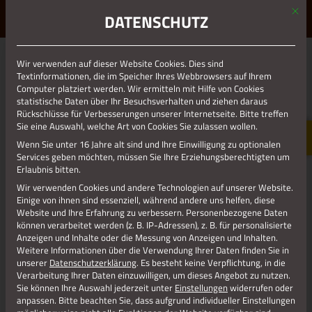
Mit d
ERLEBE STOLBERG.
ERLEBE DICH.
DATENSCHUTZ
MENÜ
Jetzt teilen
Wir verwenden auf dieser Website Cookies. Dies sind
Textinformationen, die im Speicher Ihres Webbrowsers auf Ihrem
Computer platziert werden. Wir ermitteln mit Hilfe von Cookies
statistische Daten über Ihr Besuchsverhalten und ziehen daraus
Datenschutz
Rückschlüsse für Verbesserungen unserer Internetseite. Bitte treffen
Sie eine Auswahl, welche Art von Cookies Sie zulassen wollen.
Wenn Sie unter 16 Jahre alt sind und Ihre Einwilligung zu optionalen
Impressum
Services geben möchten, müssen Sie Ihre Erziehungsberechtigten um
Erlaubnis bitten.
Wir verwenden Cookies und andere Technologien auf unserer Website.
Einige von ihnen sind essenziell, während andere uns helfen, diese
Website und Ihre Erfahrung zu verbessern.
Personenbezogene Daten
können verarbeitet werden (z. B. IP-Adressen), z. B. für personalisierte
Anzeigen und Inhalte oder die Messung von Anzeigen und Inhalten.
Weitere Informationen über die Verwendung Ihrer Daten finden Sie in
unserer
Datenschutzerklärung
.
Es besteht keine Verpflichtung, in die
Verarbeitung Ihrer Daten einzuwilligen, um dieses Angebot zu nutzen.
Sie können Ihre Auswahl jederzeit unter
Einstellungen
widerrufen oder
anpassen.
Bitte beachten Sie, dass aufgrund individueller Einstellungen