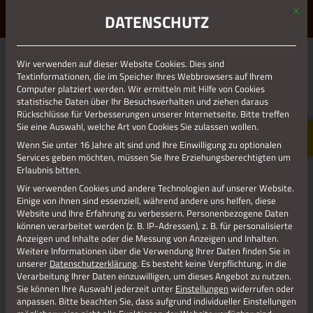
Mit d
ERLEBE STOLBERG.
ERLEBE DICH.
DATENSCHUTZ
MENÜ
Jetzt teilen
Wir verwenden auf dieser Website Cookies. Dies sind
Textinformationen, die im Speicher Ihres Webbrowsers auf Ihrem
Computer platziert werden. Wir ermitteln mit Hilfe von Cookies
statistische Daten über Ihr Besuchsverhalten und ziehen daraus
Datenschutz
Rückschlüsse für Verbesserungen unserer Internetseite. Bitte treffen
Sie eine Auswahl, welche Art von Cookies Sie zulassen wollen.
Wenn Sie unter 16 Jahre alt sind und Ihre Einwilligung zu optionalen
Impressum
Services geben möchten, müssen Sie Ihre Erziehungsberechtigten um
Erlaubnis bitten.
Wir verwenden Cookies und andere Technologien auf unserer Website.
Einige von ihnen sind essenziell, während andere uns helfen, diese
Website und Ihre Erfahrung zu verbessern.
Personenbezogene Daten
können verarbeitet werden (z. B. IP-Adressen), z. B. für personalisierte
Anzeigen und Inhalte oder die Messung von Anzeigen und Inhalten.
Weitere Informationen über die Verwendung Ihrer Daten finden Sie in
unserer
Datenschutzerklärung
.
Es besteht keine Verpflichtung, in die
Verarbeitung Ihrer Daten einzuwilligen, um dieses Angebot zu nutzen.
Sie können Ihre Auswahl jederzeit unter
Einstellungen
widerrufen oder
anpassen.
Bitte beachten Sie, dass aufgrund individueller Einstellungen