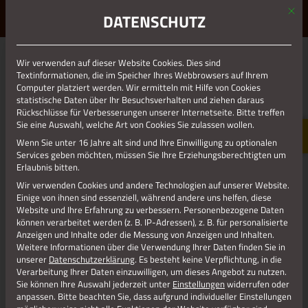
Mit d
ERLEBE STOLBERG.
ERLEBE DICH.
DATENSCHUTZ
MENÜ
Jetzt teilen
Wir verwenden auf dieser Website Cookies. Dies sind
Textinformationen, die im Speicher Ihres Webbrowsers auf Ihrem
Computer platziert werden. Wir ermitteln mit Hilfe von Cookies
statistische Daten über Ihr Besuchsverhalten und ziehen daraus
Datenschutz
Rückschlüsse für Verbesserungen unserer Internetseite. Bitte treffen
Sie eine Auswahl, welche Art von Cookies Sie zulassen wollen.
Wenn Sie unter 16 Jahre alt sind und Ihre Einwilligung zu optionalen
Impressum
Services geben möchten, müssen Sie Ihre Erziehungsberechtigten um
Erlaubnis bitten.
Wir verwenden Cookies und andere Technologien auf unserer Website.
Einige von ihnen sind essenziell, während andere uns helfen, diese
Website und Ihre Erfahrung zu verbessern.
Personenbezogene Daten
können verarbeitet werden (z. B. IP-Adressen), z. B. für personalisierte
Anzeigen und Inhalte oder die Messung von Anzeigen und Inhalten.
Weitere Informationen über die Verwendung Ihrer Daten finden Sie in
unserer
Datenschutzerklärung
.
Es besteht keine Verpflichtung, in die
Verarbeitung Ihrer Daten einzuwilligen, um dieses Angebot zu nutzen.
Sie können Ihre Auswahl jederzeit unter
Einstellungen
widerrufen oder
anpassen.
Bitte beachten Sie, dass aufgrund individueller Einstellungen