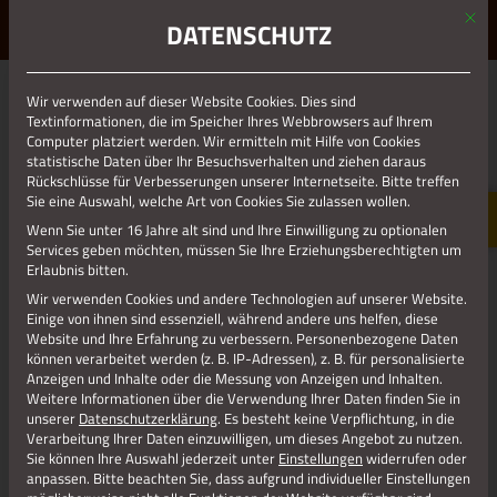
Mit d
ERLEBE STOLBERG.
ERLEBE DICH.
DATENSCHUTZ
MENÜ
Jetzt teilen
Wir verwenden auf dieser Website Cookies. Dies sind
Textinformationen, die im Speicher Ihres Webbrowsers auf Ihrem
Computer platziert werden. Wir ermitteln mit Hilfe von Cookies
statistische Daten über Ihr Besuchsverhalten und ziehen daraus
Datenschutz
Rückschlüsse für Verbesserungen unserer Internetseite. Bitte treffen
Sie eine Auswahl, welche Art von Cookies Sie zulassen wollen.
Wenn Sie unter 16 Jahre alt sind und Ihre Einwilligung zu optionalen
Impressum
Services geben möchten, müssen Sie Ihre Erziehungsberechtigten um
Erlaubnis bitten.
Wir verwenden Cookies und andere Technologien auf unserer Website.
Einige von ihnen sind essenziell, während andere uns helfen, diese
Website und Ihre Erfahrung zu verbessern.
Personenbezogene Daten
können verarbeitet werden (z. B. IP-Adressen), z. B. für personalisierte
Anzeigen und Inhalte oder die Messung von Anzeigen und Inhalten.
Weitere Informationen über die Verwendung Ihrer Daten finden Sie in
unserer
Datenschutzerklärung
.
Es besteht keine Verpflichtung, in die
Verarbeitung Ihrer Daten einzuwilligen, um dieses Angebot zu nutzen.
Sie können Ihre Auswahl jederzeit unter
Einstellungen
widerrufen oder
anpassen.
Bitte beachten Sie, dass aufgrund individueller Einstellungen