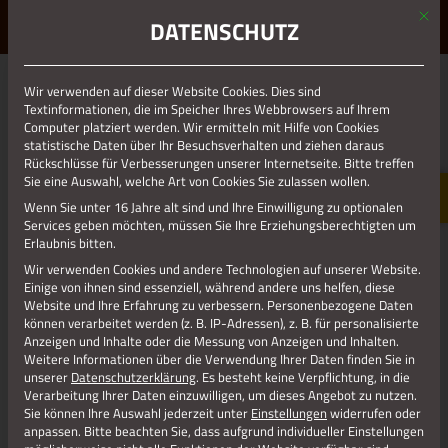
Mit d
ERLEBE STOLBERG.
ERLEBE DICH.
DATENSCHUTZ
MENÜ
Jetzt teilen
Wir verwenden auf dieser Website Cookies. Dies sind
Textinformationen, die im Speicher Ihres Webbrowsers auf Ihrem
Computer platziert werden. Wir ermitteln mit Hilfe von Cookies
statistische Daten über Ihr Besuchsverhalten und ziehen daraus
Datenschutz
Rückschlüsse für Verbesserungen unserer Internetseite. Bitte treffen
Sie eine Auswahl, welche Art von Cookies Sie zulassen wollen.
Wenn Sie unter 16 Jahre alt sind und Ihre Einwilligung zu optionalen
Impressum
Services geben möchten, müssen Sie Ihre Erziehungsberechtigten um
Erlaubnis bitten.
Wir verwenden Cookies und andere Technologien auf unserer Website.
Einige von ihnen sind essenziell, während andere uns helfen, diese
Website und Ihre Erfahrung zu verbessern.
Personenbezogene Daten
können verarbeitet werden (z. B. IP-Adressen), z. B. für personalisierte
Anzeigen und Inhalte oder die Messung von Anzeigen und Inhalten.
Weitere Informationen über die Verwendung Ihrer Daten finden Sie in
unserer
Datenschutzerklärung
.
Es besteht keine Verpflichtung, in die
Verarbeitung Ihrer Daten einzuwilligen, um dieses Angebot zu nutzen.
Sie können Ihre Auswahl jederzeit unter
Einstellungen
widerrufen oder
anpassen.
Bitte beachten Sie, dass aufgrund individueller Einstellungen