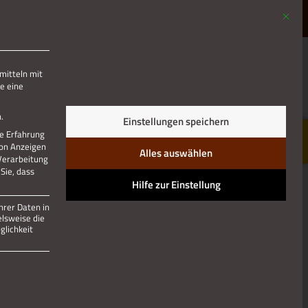
Mit die
MENÜ
mitteln mit
e eine
.
Einstellungen speichern
re Erfahrung
von Anzeigen
Alles auswählen
 Verarbeitung
Sie, dass
Hilfe zur Einstellung
hrer Daten in
elsweise die
lichkeit
 und kann nicht abgewählt werden.