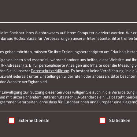
ERLEBE STOLBERG.
ERLEBE DICH.
Jetzt teilen
die im Speicher Ihres Webbrowsers auf Ihrem Computer platziert werden. Wir er
 daraus Rückschlüsse für Verbesserungen unserer Internetseite. Bitte treffen Si
Datenschutz
Impressum
vices geben möchten, müssen Sie Ihre Erziehungsberechtigten um Erlaubnis bitten
ge von ihnen sind essenziell, während andere uns helfen, diese Website und Ih
P-Adressen), z. B. für personalisierte Anzeigen und Inhalte oder die Messung 
den Sie in unserer
Datenschutzerklärung
.
Es besteht keine Verpflichtung, in die
Auswahl jederzeit unter
Einstellungen
widerrufen oder anpassen.
Bitte beachten 
 der Website verfügbar sind.
Einwilligung zur Nutzung dieser Services willigen Sie auch in die Verarbeitung I
n Land mit unzureichendem Datenschutz nach EU-Standards ein. Es besteht beispi
rammen verarbeiten, ohne dass für Europäerinnen und Europäer eine Klagemög
igung erteilt werden kann. Die erste Service-Gruppe ist essenziell
Externe Dienste
Statistiken