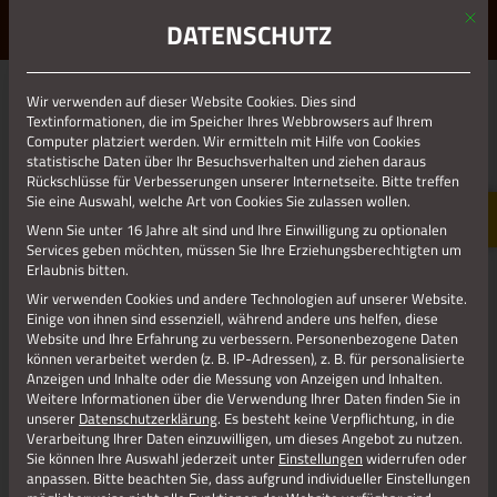
Mit d
ERLEBE STOLBERG.
ERLEBE DICH.
DATENSCHUTZ
MENÜ
Jetzt teilen
Wir verwenden auf dieser Website Cookies. Dies sind
Textinformationen, die im Speicher Ihres Webbrowsers auf Ihrem
Computer platziert werden. Wir ermitteln mit Hilfe von Cookies
statistische Daten über Ihr Besuchsverhalten und ziehen daraus
Datenschutz
Rückschlüsse für Verbesserungen unserer Internetseite. Bitte treffen
Sie eine Auswahl, welche Art von Cookies Sie zulassen wollen.
Wenn Sie unter 16 Jahre alt sind und Ihre Einwilligung zu optionalen
Impressum
Services geben möchten, müssen Sie Ihre Erziehungsberechtigten um
Erlaubnis bitten.
Wir verwenden Cookies und andere Technologien auf unserer Website.
Einige von ihnen sind essenziell, während andere uns helfen, diese
Website und Ihre Erfahrung zu verbessern.
Personenbezogene Daten
können verarbeitet werden (z. B. IP-Adressen), z. B. für personalisierte
Anzeigen und Inhalte oder die Messung von Anzeigen und Inhalten.
Weitere Informationen über die Verwendung Ihrer Daten finden Sie in
unserer
Datenschutzerklärung
.
Es besteht keine Verpflichtung, in die
Verarbeitung Ihrer Daten einzuwilligen, um dieses Angebot zu nutzen.
Sie können Ihre Auswahl jederzeit unter
Einstellungen
widerrufen oder
anpassen.
Bitte beachten Sie, dass aufgrund individueller Einstellungen