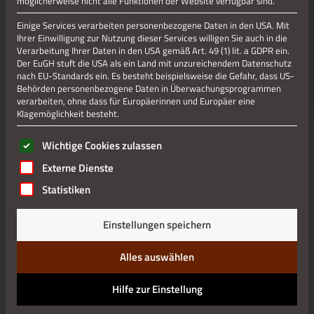
möglicherweise nicht alle Funktionen der Website verfügbar sind.
Einige Services verarbeiten personenbezogene Daten in den USA. Mit
Ihrer Einwilligung zur Nutzung dieser Services willigen Sie auch in die
Verarbeitung Ihrer Daten in den USA gemäß Art. 49 (1) lit. a GDPR ein.
Jetzt teilen
Der EuGH stuft die USA als ein Land mit unzureichendem Datenschutz
nach EU-Standards ein. Es besteht beispielsweise die Gefahr, dass US-
Behörden personenbezogene Daten in Überwachungsprogrammen
verarbeiten, ohne dass für Europäerinnen und Europäer eine
Jetzt teilen
Klagemöglichkeit besteht.
Es folgt eine Liste der Service-Gruppen, für die eine Einwilli
Wichtige Cookies zulassen
Externe Dienste
Datenschutz
Statistiken
Impressum
Einstellungen speichern
Alles auswählen
Hilfe zur Einstellung