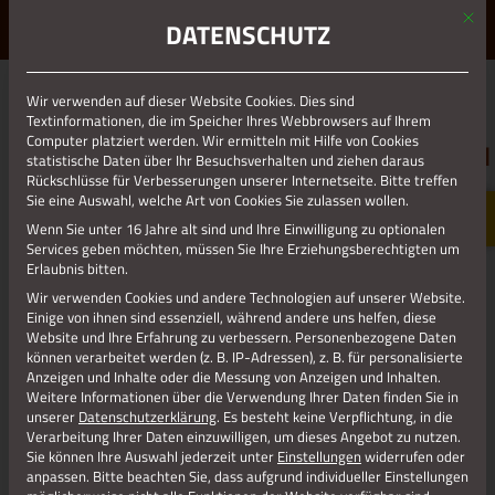
Mit d
ERLEBE STOLBERG.
ERLEBE DICH.
DATENSCHUTZ
MENÜ
Wir verwenden auf dieser Website Cookies. Dies sind
01.01.1970
Textinformationen, die im Speicher Ihres Webbrowsers auf Ihrem
Computer platziert werden. Wir ermitteln mit Hilfe von Cookies
KIRCHENMUSIK_ANTENSTEINER_2021
statistische Daten über Ihr Besuchsverhalten und ziehen daraus
Rückschlüsse für Verbesserungen unserer Internetseite. Bitte treffen
Sie eine Auswahl, welche Art von Cookies Sie zulassen wollen.
Wenn Sie unter 16 Jahre alt sind und Ihre Einwilligung zu optionalen
Services geben möchten, müssen Sie Ihre Erziehungsberechtigten um
Erlaubnis bitten.
Wir verwenden Cookies und andere Technologien auf unserer Website.
Einige von ihnen sind essenziell, während andere uns helfen, diese
Website und Ihre Erfahrung zu verbessern.
Personenbezogene Daten
können verarbeitet werden (z. B. IP-Adressen), z. B. für personalisierte
Anzeigen und Inhalte oder die Messung von Anzeigen und Inhalten.
Weitere Informationen über die Verwendung Ihrer Daten finden Sie in
unserer
Datenschutzerklärung
.
Es besteht keine Verpflichtung, in die
Verarbeitung Ihrer Daten einzuwilligen, um dieses Angebot zu nutzen.
Sie können Ihre Auswahl jederzeit unter
Einstellungen
widerrufen oder
anpassen.
Bitte beachten Sie, dass aufgrund individueller Einstellungen