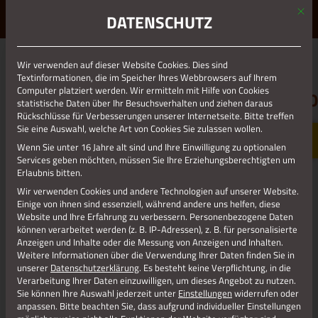
Mit d
ERLEBE STOLBERG.
ERLEBE DICH.
DATENSCHUTZ
MENÜ
Wir verwenden auf dieser Website Cookies. Dies sind
01.01.1970
Textinformationen, die im Speicher Ihres Webbrowsers auf Ihrem
Computer platziert werden. Wir ermitteln mit Hilfe von Cookies
KIRCHENMUSIK_2_ANTENSTEINER_20
statistische Daten über Ihr Besuchsverhalten und ziehen daraus
Rückschlüsse für Verbesserungen unserer Internetseite. Bitte treffen
Sie eine Auswahl, welche Art von Cookies Sie zulassen wollen.
Wenn Sie unter 16 Jahre alt sind und Ihre Einwilligung zu optionalen
Services geben möchten, müssen Sie Ihre Erziehungsberechtigten um
Erlaubnis bitten.
Wir verwenden Cookies und andere Technologien auf unserer Website.
Einige von ihnen sind essenziell, während andere uns helfen, diese
Website und Ihre Erfahrung zu verbessern.
Personenbezogene Daten
können verarbeitet werden (z. B. IP-Adressen), z. B. für personalisierte
Anzeigen und Inhalte oder die Messung von Anzeigen und Inhalten.
Weitere Informationen über die Verwendung Ihrer Daten finden Sie in
unserer
Datenschutzerklärung
.
Es besteht keine Verpflichtung, in die
Verarbeitung Ihrer Daten einzuwilligen, um dieses Angebot zu nutzen.
Jetzt teilen
Sie können Ihre Auswahl jederzeit unter
Einstellungen
widerrufen oder
anpassen.
Bitte beachten Sie, dass aufgrund individueller Einstellungen