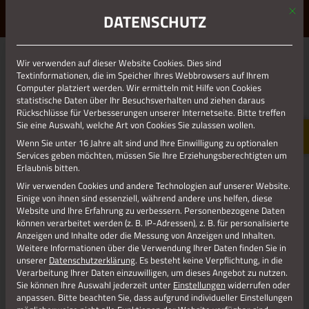
Mit d
ERLEBE STOLBERG.
ERLEBE DICH.
DATENSCHUTZ
MENÜ
Wir verwenden auf dieser Website Cookies. Dies sind
01.01.1970
Textinformationen, die im Speicher Ihres Webbrowsers auf Ihrem
Computer platziert werden. Wir ermitteln mit Hilfe von Cookies
GLÜHWEINBUMMEL
statistische Daten über Ihr Besuchsverhalten und ziehen daraus
Rückschlüsse für Verbesserungen unserer Internetseite. Bitte treffen
Sie eine Auswahl, welche Art von Cookies Sie zulassen wollen.
Wenn Sie unter 16 Jahre alt sind und Ihre Einwilligung zu optionalen
Services geben möchten, müssen Sie Ihre Erziehungsberechtigten um
Erlaubnis bitten.
Wir verwenden Cookies und andere Technologien auf unserer Website.
Einige von ihnen sind essenziell, während andere uns helfen, diese
Website und Ihre Erfahrung zu verbessern.
Personenbezogene Daten
können verarbeitet werden (z. B. IP-Adressen), z. B. für personalisierte
Anzeigen und Inhalte oder die Messung von Anzeigen und Inhalten.
Weitere Informationen über die Verwendung Ihrer Daten finden Sie in
unserer
Datenschutzerklärung
.
Es besteht keine Verpflichtung, in die
Verarbeitung Ihrer Daten einzuwilligen, um dieses Angebot zu nutzen.
Sie können Ihre Auswahl jederzeit unter
Einstellungen
widerrufen oder
anpassen.
Bitte beachten Sie, dass aufgrund individueller Einstellungen
Jetzt teilen