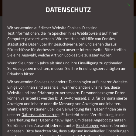
Mit d
ERLEBE STOLBERG.
ERLEBE DICH.
DATENSCHUTZ
MENÜ
Wir verwenden auf dieser Website Cookies. Dies sind
01.01.1970
Textinformationen, die im Speicher Ihres Webbrowsers auf Ihrem
Computer platziert werden. Wir ermitteln mit Hilfe von Cookies
…IN DER KUPFERSTADT STOLBERG
statistische Daten über Ihr Besuchsverhalten und ziehen daraus
Rückschlüsse für Verbesserungen unserer Internetseite. Bitte treffen
Die
Rureifel-Tourismus GmbH
, zu der die Stolberg-Touristik
Sie eine Auswahl, welche Art von Cookies Sie zulassen wollen.
seit Anfang 2025 gehört, bieten eine Vielzahl an
Wenn Sie unter 16 Jahre alt sind und Ihre Einwilligung zu optionalen
Thementouren in der Kupferstadt an, die auch durch private
Services geben möchten, müssen Sie Ihre Erziehungsberechtigten um
Gruppen bis zu 20 Personen gebucht werden können. Einige
Erlaubnis bitten.
Führungen lassen sich nach Absprache mit unseren
Wir verwenden Cookies und andere Technologien auf unserer Website.
GästeführerInnen auch individuell gestalten. Viele Infos zur
Einige von ihnen sind essenziell, während andere uns helfen, diese
Website und Ihre Erfahrung zu verbessern.
Personenbezogene Daten
Region und alles zu den angebotenen Touren finden Sie zu
können verarbeitet werden (z. B. IP-Adressen), z. B. für personalisierte
Beginn des Jahres 2026 auf der Seite unserer Homepage
Anzeigen und Inhalte oder die Messung von Anzeigen und Inhalten.
Rureifel-Tourismus GmbH
Weitere Informationen über die Verwendung Ihrer Daten finden Sie in
unserer
Datenschutzerklärung
.
Es besteht keine Verpflichtung, in die
Altstadt-Führung: Durch das Herz der Kupferstadt
Verarbeitung Ihrer Daten einzuwilligen, um dieses Angebot zu nutzen.
Altstadt-Führung: Von Brücke zu Brücke
Sie können Ihre Auswahl jederzeit unter
Einstellungen
widerrufen oder
anpassen.
Bitte beachten Sie, dass aufgrund individueller Einstellungen
Altstadt-Führung: Auf den Spuren der Kupfermeister