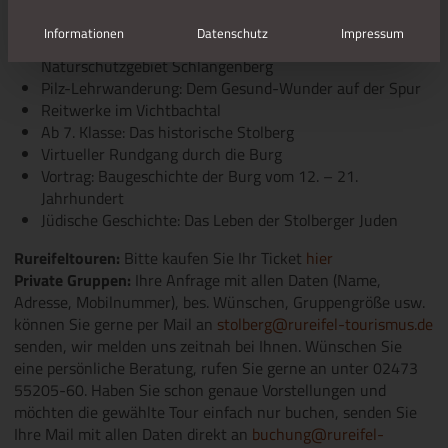
Wirtschaftsgeschichte der Kupferstadt
Alt Breinig – Tour: Die Perle des Münsterländchens
Informationen
Datenschutz
Impressum
Wanderung zu den Galmeiveilchen: Das
Naturschutzgebiet Schlangenberg
Pilz-Lehrwanderung: Dem Gesund-Wunder auf der Spur
Reitwerke im Vichtbachtal
Ab 7. Klasse: Das historische Stolberg
Virtueller Rundgang durch die Burg
Vortrag: Baugeschichte der Burg vom 12. – 21.
Jahrhundert
Jüdische Geschichte: Das Leben der Stolberger Juden
Rureifeltouren:
Bitte kaufen Sie Ihr Ticket
hier
Private Gruppen:
Ihre Anfrage mit allen Daten (Name,
Adresse, Mobilnummer), bes. Wünschen, Gruppengröße usw.
können Sie gerne per Mail an
stolberg@rureifel-tourismus.de
senden, wir melden uns zeitnah bei Ihnen. Wünschen Sie
eine persönliche Beratung, rufen Sie gerne an unter 02473
55205-60. Haben Sie schon genaue Vorstellungen und
möchten die gewählte Tour einfach nur buchen, senden Sie
Ihre Mail mit allen Daten direkt an
buchung@rureifel-