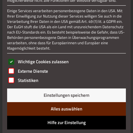
möglicherweise nicht alle Funktionen der Website verfügbar sind.
Altstadt-Führung: Auf den Spuren der Tuchmacher
Altstadt-Führung: Luther & Calvin – Auf den Spuren der
Einige Services verarbeiten personenbezogene Daten in den USA. Mit
Reformation
Ihrer Einwilligung zur Nutzung dieser Services willigen Sie auch in die
Verarbeitung Ihrer Daten in den USA gemäß Art. 49 (1) lit. a GDPR ein.
Burg-Führung: Die (Bau-)Geschichte der Burg (keine
Der EuGH stuft die USA als ein Land mit unzureichendem Datenschutz
Führung durch das Burgmuseum!)
nach EU-Standards ein. Es besteht beispielsweise die Gefahr, dass US-
Kupferhof-Führung: Von Kupferhof zu Kupferhof rund um
Behörden personenbezogene Daten in Überwachungsprogrammen
den Kaiserplatz
verarbeiten, ohne dass für Europäerinnen und Europäer eine
Kupferhof-Führung: Die Kupferhöfe in der Altstadt
Klagemöglichkeit besteht.
Nachtwächter-Führung: Mit den Wächtern der
Es folgt eine Liste der Service-Gruppen, für die eine Einwilli
Kupferstadt durch die historischen Gassen
Wichtige Cookies zulassen
Altstadt- und Kupferhof-Führung in Kombination
Externe Dienste
Hahn – Schwan – Engel: 3-Kirchen-Führung in der
Statistiken
Altstadt
Stolbergs Brauerei-Kultur: Zu den ehemaligen
Wirkstätten der alten Braumeister
Einstellungen speichern
Bauhistorische Spurensuche auf der Burg – warum auch
Mörtelfugen eine Geschichte erzählen
Alles auswählen
Panoramatour: Tiefe Ein- und weite Ausblicke rund um
die Altstadt
Hilfe zur Einstellung
Velotour: Mit dem Zweirad durch die