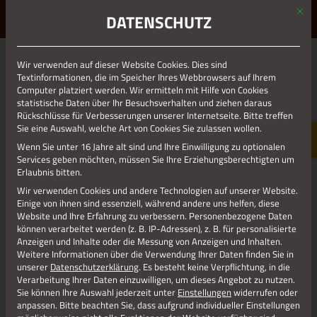
Mit d
ERLEBE STOLBERG.
ERLEBE DICH.
DATENSCHUTZ
MENÜ
Jetzt teilen
Wir verwenden auf dieser Website Cookies. Dies sind
Textinformationen, die im Speicher Ihres Webbrowsers auf Ihrem
Computer platziert werden. Wir ermitteln mit Hilfe von Cookies
statistische Daten über Ihr Besuchsverhalten und ziehen daraus
Datenschutz
Rückschlüsse für Verbesserungen unserer Internetseite. Bitte treffen
Sie eine Auswahl, welche Art von Cookies Sie zulassen wollen.
Wenn Sie unter 16 Jahre alt sind und Ihre Einwilligung zu optionalen
Impressum
Services geben möchten, müssen Sie Ihre Erziehungsberechtigten um
Erlaubnis bitten.
Wir verwenden Cookies und andere Technologien auf unserer Website.
Einige von ihnen sind essenziell, während andere uns helfen, diese
Website und Ihre Erfahrung zu verbessern.
Personenbezogene Daten
können verarbeitet werden (z. B. IP-Adressen), z. B. für personalisierte
Anzeigen und Inhalte oder die Messung von Anzeigen und Inhalten.
Weitere Informationen über die Verwendung Ihrer Daten finden Sie in
unserer
Datenschutzerklärung
.
Es besteht keine Verpflichtung, in die
Verarbeitung Ihrer Daten einzuwilligen, um dieses Angebot zu nutzen.
Sie können Ihre Auswahl jederzeit unter
Einstellungen
widerrufen oder
anpassen.
Bitte beachten Sie, dass aufgrund individueller Einstellungen