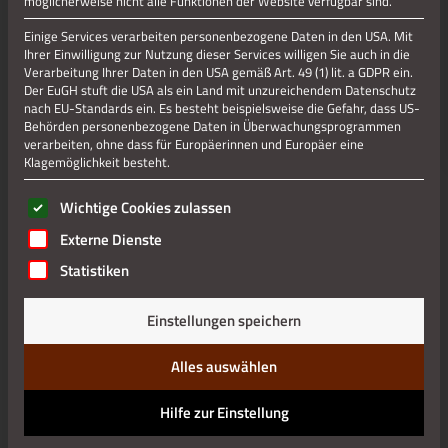
möglicherweise nicht alle Funktionen der Website verfügbar sind.
Einige Services verarbeiten personenbezogene Daten in den USA. Mit
Ihrer Einwilligung zur Nutzung dieser Services willigen Sie auch in die
Jetzt teilen
Verarbeitung Ihrer Daten in den USA gemäß Art. 49 (1) lit. a GDPR ein.
Der EuGH stuft die USA als ein Land mit unzureichendem Datenschutz
nach EU-Standards ein. Es besteht beispielsweise die Gefahr, dass US-
Behörden personenbezogene Daten in Überwachungsprogrammen
Jetzt teilen
verarbeiten, ohne dass für Europäerinnen und Europäer eine
Klagemöglichkeit besteht.
Es folgt eine Liste der Service-Gruppen, für die eine Einwilli
Wichtige Cookies zulassen
Datenschutz
Externe Dienste
Statistiken
Impressum
Einstellungen speichern
Alles auswählen
Hilfe zur Einstellung