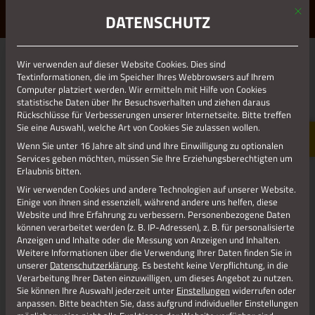
Mit d
ERLEBE STOLBERG.
ERLEBE DICH.
DATENSCHUTZ
MENÜ
Wir verwenden auf dieser Website Cookies. Dies sind
01.01.1970
Textinformationen, die im Speicher Ihres Webbrowsers auf Ihrem
Computer platziert werden. Wir ermitteln mit Hilfe von Cookies
C:DOKUMENTE UND
statistische Daten über Ihr Besuchsverhalten und ziehen daraus
EINSTELLUNGENRALPHDESKTOP€7-
Rückschlüsse für Verbesserungen unserer Internetseite. Bitte treffen
Sie eine Auswahl, welche Art von Cookies Sie zulassen wollen.
12-09_10-41-40.
Wenn Sie unter 16 Jahre alt sind und Ihre Einwilligung zu optionalen
Services geben möchten, müssen Sie Ihre Erziehungsberechtigten um
Erlaubnis bitten.
Wir verwenden Cookies und andere Technologien auf unserer Website.
Einige von ihnen sind essenziell, während andere uns helfen, diese
Website und Ihre Erfahrung zu verbessern.
Personenbezogene Daten
können verarbeitet werden (z. B. IP-Adressen), z. B. für personalisierte
Anzeigen und Inhalte oder die Messung von Anzeigen und Inhalten.
Weitere Informationen über die Verwendung Ihrer Daten finden Sie in
unserer
Datenschutzerklärung
.
Es besteht keine Verpflichtung, in die
Verarbeitung Ihrer Daten einzuwilligen, um dieses Angebot zu nutzen.
Sie können Ihre Auswahl jederzeit unter
Einstellungen
widerrufen oder
anpassen.
Bitte beachten Sie, dass aufgrund individueller Einstellungen