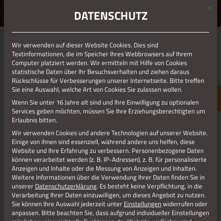
Mit d
ERLEBE STOLBERG.
ERLEBE DICH.
DATENSCHUTZ
MENÜ
Wir verwenden auf dieser Website Cookies. Dies sind
01.01.1970
Textinformationen, die im Speicher Ihres Webbrowsers auf Ihrem
Computer platziert werden. Wir ermitteln mit Hilfe von Cookies
CATWEAZLE FÜR LP
statistische Daten über Ihr Besuchsverhalten und ziehen daraus
Rückschlüsse für Verbesserungen unserer Internetseite. Bitte treffen
CATWEAZLE für LP
Sie eine Auswahl, welche Art von Cookies Sie zulassen wollen.
Wenn Sie unter 16 Jahre alt sind und Ihre Einwilligung zu optionalen
Services geben möchten, müssen Sie Ihre Erziehungsberechtigten um
Erlaubnis bitten.
Jetzt teilen
Wir verwenden Cookies und andere Technologien auf unserer Website.
Einige von ihnen sind essenziell, während andere uns helfen, diese
Website und Ihre Erfahrung zu verbessern.
Personenbezogene Daten
können verarbeitet werden (z. B. IP-Adressen), z. B. für personalisierte
Jetzt teilen
Anzeigen und Inhalte oder die Messung von Anzeigen und Inhalten.
Weitere Informationen über die Verwendung Ihrer Daten finden Sie in
unserer
Datenschutzerklärung
.
Es besteht keine Verpflichtung, in die
Verarbeitung Ihrer Daten einzuwilligen, um dieses Angebot zu nutzen.
Datenschutz
Sie können Ihre Auswahl jederzeit unter
Einstellungen
widerrufen oder
anpassen.
Bitte beachten Sie, dass aufgrund individueller Einstellungen