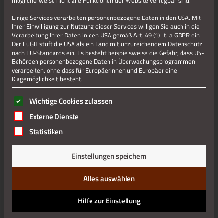
möglicherweise nicht alle Funktionen der Website verfügbar sind.
Einige Services verarbeiten personenbezogene Daten in den USA. Mit
Ihrer Einwilligung zur Nutzung dieser Services willigen Sie auch in die
Jetzt teilen
Verarbeitung Ihrer Daten in den USA gemäß Art. 49 (1) lit. a GDPR ein.
Der EuGH stuft die USA als ein Land mit unzureichendem Datenschutz
nach EU-Standards ein. Es besteht beispielsweise die Gefahr, dass US-
Behörden personenbezogene Daten in Überwachungsprogrammen
verarbeiten, ohne dass für Europäerinnen und Europäer eine
Datenschutz
Klagemöglichkeit besteht.
Impressum
Es folgt eine Liste der Service-Gruppen, für die eine Einwilli
Wichtige Cookies zulassen
Externe Dienste
Statistiken
Einstellungen speichern
Alles auswählen
Hilfe zur Einstellung