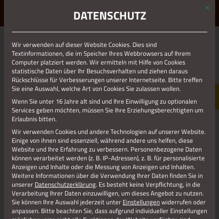
Mit d
ERLEBE STOLBERG.
ERLEBE DICH.
DATENSCHUTZ
MENÜ
Wir verwenden auf dieser Website Cookies. Dies sind
01.01.1970
Textinformationen, die im Speicher Ihres Webbrowsers auf Ihrem
Computer platziert werden. Wir ermitteln mit Hilfe von Cookies
statistische Daten über Ihr Besuchsverhalten und ziehen daraus
Rückschlüsse für Verbesserungen unserer Internetseite. Bitte treffen
Sie eine Auswahl, welche Art von Cookies Sie zulassen wollen.
Wenn Sie unter 16 Jahre alt sind und Ihre Einwilligung zu optionalen
Services geben möchten, müssen Sie Ihre Erziehungsberechtigten um
Erlaubnis bitten.
Wir verwenden Cookies und andere Technologien auf unserer Website.
Einige von ihnen sind essenziell, während andere uns helfen, diese
Website und Ihre Erfahrung zu verbessern.
Personenbezogene Daten
können verarbeitet werden (z. B. IP-Adressen), z. B. für personalisierte
Anzeigen und Inhalte oder die Messung von Anzeigen und Inhalten.
Weitere Informationen über die Verwendung Ihrer Daten finden Sie in
Burg von oben_Birgit Engelen
unserer
Datenschutzerklärung
.
Es besteht keine Verpflichtung, in die
Verarbeitung Ihrer Daten einzuwilligen, um dieses Angebot zu nutzen.
Sie können Ihre Auswahl jederzeit unter
Einstellungen
widerrufen oder
anpassen.
Bitte beachten Sie, dass aufgrund individueller Einstellungen
Jetzt teilen