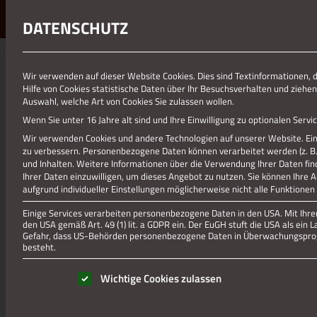
DATENSCHUTZ
01.01.1970
Wir verwenden auf dieser Website Cookies. Dies sind Textinformationen, 
Hilfe von Cookies statistische Daten über Ihr Besuchsverhalten und ziehen
BEWERBUNGSBOGEN_KULTUR
Auswahl, welche Art von Cookies Sie zulassen wollen.
Wenn Sie unter 16 Jahre alt sind und Ihre Einwilligung zu optionalen Ser
Bewerbungsbogen_Kulturfonds_2024
Wir verwenden Cookies und andere Technologien auf unserer Website. Eini
zu verbessern.
Personenbezogene Daten können verarbeitet werden (z. B. I
und Inhalten.
Weitere Informationen über die Verwendung Ihrer Daten fin
Ihrer Daten einzuwilligen, um dieses Angebot zu nutzen.
Sie können Ihre 
aufgrund individueller Einstellungen möglicherweise nicht alle Funktionen
Einige Services verarbeiten personenbezogene Daten in den USA. Mit Ihrer 
den USA gemäß Art. 49 (1) lit. a GDPR ein. Der EuGH stuft die USA als ei
Gefahr, dass US-Behörden personenbezogene Daten in Überwachungsprog
besteht.
Es folgt eine Liste der Service-Gruppen, für die eine Einwill
Wichtige Cookies zulassen