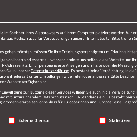
ERLEBE STOLBERG.
ERLEBE DICH.
die im Speicher Ihres Webbrowsers auf Ihrem Computer platziert werden. Wir er
 daraus Rückschlüsse für Verbesserungen unserer Internetseite. Bitte treffen Si
FONDS_2024
vices geben möchten, müssen Sie Ihre Erziehungsberechtigten um Erlaubnis bitten
ge von ihnen sind essenziell, während andere uns helfen, diese Website und Ih
P-Adressen), z. B. für personalisierte Anzeigen und Inhalte oder die Messung 
Jetzt teilen
den Sie in unserer
Datenschutzerklärung
.
Es besteht keine Verpflichtung, in die
Auswahl jederzeit unter
Einstellungen
widerrufen oder anpassen.
Bitte beachten 
 der Website verfügbar sind.
Einwilligung zur Nutzung dieser Services willigen Sie auch in die Verarbeitung I
Datenschutz
Impressum
n Land mit unzureichendem Datenschutz nach EU-Standards ein. Es besteht beispi
rammen verarbeiten, ohne dass für Europäerinnen und Europäer eine Klagemög
igung erteilt werden kann. Die erste Service-Gruppe ist essenziell
Externe Dienste
Statistiken