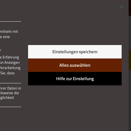
Mit die
MENÜ
mitteln mit
e eine
Jetzt teilen
.
Einstellungen speichern
re Erfahrung
von Anzeigen
Alles auswählen
 Verarbeitung
Sie, dass
Hilfe zur Einstellung
hrer Daten in
elsweise die
lichkeit
 und kann nicht abgewählt werden.