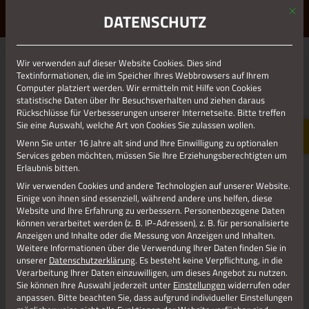
Mit d
ERLEBE STOLBERG.
ERLEBE DICH.
DATENSCHUTZ
MENÜ
Jetzt teilen
Wir verwenden auf dieser Website Cookies. Dies sind
Textinformationen, die im Speicher Ihres Webbrowsers auf Ihrem
Computer platziert werden. Wir ermitteln mit Hilfe von Cookies
statistische Daten über Ihr Besuchsverhalten und ziehen daraus
Datenschutz
Rückschlüsse für Verbesserungen unserer Internetseite. Bitte treffen
Sie eine Auswahl, welche Art von Cookies Sie zulassen wollen.
Wenn Sie unter 16 Jahre alt sind und Ihre Einwilligung zu optionalen
Impressum
Services geben möchten, müssen Sie Ihre Erziehungsberechtigten um
Erlaubnis bitten.
Wir verwenden Cookies und andere Technologien auf unserer Website.
Einige von ihnen sind essenziell, während andere uns helfen, diese
Website und Ihre Erfahrung zu verbessern.
Personenbezogene Daten
können verarbeitet werden (z. B. IP-Adressen), z. B. für personalisierte
Anzeigen und Inhalte oder die Messung von Anzeigen und Inhalten.
Weitere Informationen über die Verwendung Ihrer Daten finden Sie in
unserer
Datenschutzerklärung
.
Es besteht keine Verpflichtung, in die
Verarbeitung Ihrer Daten einzuwilligen, um dieses Angebot zu nutzen.
Sie können Ihre Auswahl jederzeit unter
Einstellungen
widerrufen oder
anpassen.
Bitte beachten Sie, dass aufgrund individueller Einstellungen