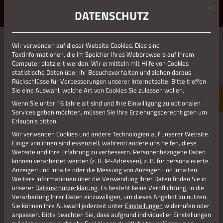
Mit d
ERLEBE STOLBERG.
ERLEBE DICH.
DATENSCHUTZ
MENÜ
Wir verwenden auf dieser Website Cookies. Dies sind
01.01.1970
Textinformationen, die im Speicher Ihres Webbrowsers auf Ihrem
Computer platziert werden. Wir ermitteln mit Hilfe von Cookies
WANDERTOUREN STRAC
statistische Daten über Ihr Besuchsverhalten und ziehen daraus
Rückschlüsse für Verbesserungen unserer Internetseite. Bitte treffen
Sie eine Auswahl, welche Art von Cookies Sie zulassen wollen.
Wenn Sie unter 16 Jahre alt sind und Ihre Einwilligung zu optionalen
Services geben möchten, müssen Sie Ihre Erziehungsberechtigten um
Erlaubnis bitten.
Wir verwenden Cookies und andere Technologien auf unserer Website.
Einige von ihnen sind essenziell, während andere uns helfen, diese
Website und Ihre Erfahrung zu verbessern.
Personenbezogene Daten
können verarbeitet werden (z. B. IP-Adressen), z. B. für personalisierte
Anzeigen und Inhalte oder die Messung von Anzeigen und Inhalten.
Weitere Informationen über die Verwendung Ihrer Daten finden Sie in
unserer
Datenschutzerklärung
.
Es besteht keine Verpflichtung, in die
Verarbeitung Ihrer Daten einzuwilligen, um dieses Angebot zu nutzen.
Sie können Ihre Auswahl jederzeit unter
Einstellungen
widerrufen oder
anpassen.
Bitte beachten Sie, dass aufgrund individueller Einstellungen