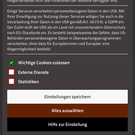
möglicherweise nicht alle Funktionen der Website verfügbar sind.
Einige Services verarbeiten personenbezogene Daten in den USA. Mit
Ihrer Einwilligung zur Nutzung dieser Services willigen Sie auch in die
Verarbeitung Ihrer Daten in den USA gemäß Art. 49 (1) lit. a GDPR ein.
Jetzt teilen
Der EuGH stuft die USA als ein Land mit unzureichendem Datenschutz
nach EU-Standards ein. Es besteht beispielsweise die Gefahr, dass US-
Behörden personenbezogene Daten in Überwachungsprogrammen
verarbeiten, ohne dass für Europäerinnen und Europäer eine
Jetzt teilen
Klagemöglichkeit besteht.
Es folgt eine Liste der Service-Gruppen, für die eine Einwilli
Wichtige Cookies zulassen
Externe Dienste
Datenschutz
Statistiken
Impressum
Einstellungen speichern
Alles auswählen
Hilfe zur Einstellung