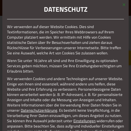
Mit d
ERLEBE STOLBERG.
ERLEBE DICH.
DATENSCHUTZ
MENÜ
WANDERN
Wir verwenden auf dieser Website Cookies. Dies sind
Textinformationen, die im Speicher Ihres Webbrowsers auf Ihrem
Computer platziert werden. Wir ermitteln mit Hilfe von Cookies
statistische Daten über Ihr Besuchsverhalten und ziehen daraus
Es steht
Rückschlüsse für Verbesserungen unserer Internetseite. Bitte treffen
außer
Sie eine Auswahl, welche Art von Cookies Sie zulassen wollen.
Frage, die
Wenn Sie unter 16 Jahre alt sind und Ihre Einwilligung zu optionalen
Services geben möchten, müssen Sie Ihre Erziehungsberechtigten um
Erlaubnis bitten.
Wir verwenden Cookies und andere Technologien auf unserer Website.
Einige von ihnen sind essenziell, während andere uns helfen, diese
Website und Ihre Erfahrung zu verbessern.
Personenbezogene Daten
können verarbeitet werden (z. B. IP-Adressen), z. B. für personalisierte
Anzeigen und Inhalte oder die Messung von Anzeigen und Inhalten.
Weitere Informationen über die Verwendung Ihrer Daten finden Sie in
unserer
Datenschutzerklärung
.
Es besteht keine Verpflichtung, in die
Verarbeitung Ihrer Daten einzuwilligen, um dieses Angebot zu nutzen.
Sie können Ihre Auswahl jederzeit unter
Einstellungen
widerrufen oder
Kupferstadt Stolberg mit ihrer stimmungsvollen
Altstadt
, der
anpassen.
Bitte beachten Sie, dass aufgrund individueller Einstellungen
imposanten Burganlage, den prächtigen
Kupferhöfen
, der