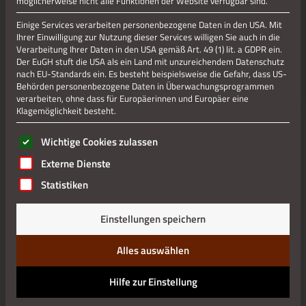
möglicherweise nicht alle Funktionen der Website verfügbar sind.
Museumsvielfalt und vielem anderen mehr bietet Ihnen
einen interessanten und erlebnisreichen Aufenthalt.
Einige Services verarbeiten personenbezogene Daten in den USA. Mit
Ihrer Einwilligung zur Nutzung dieser Services willigen Sie auch in die
Aber ein Stolberg-Besuch, und auch das steht außer Frage,
Verarbeitung Ihrer Daten in den USA gemäß Art. 49 (1) lit. a GDPR ein.
Der EuGH stuft die USA als ein Land mit unzureichendem Datenschutz
wird erst komplett, wenn man die landschaftlich reizvolle
nach EU-Standards ein. Es besteht beispielsweise die Gefahr, dass US-
Umgebung ein Stück weit erkundet. Denn die in
Behörden personenbezogene Daten in Überwachungsprogrammen
unmittelbarer Nachbarschaft zueinander gelegenen
verarbeiten, ohne dass für Europäerinnen und Europäer eine
„Highlights“ aus den Bereichen Natur, Technik und Kultur
Klagemöglichkeit besteht.
geben unseren Besuchern die äußerst spannende
Es folgt eine Liste der Service-Gruppen, für die eine Einwilli
Möglichkeit, unsere Kupferstadt als variantenreiches,
Wichtige Cookies zulassen
touristisches Gesamterlebnis mit hohem
Externe Dienste
Erinnerungspotenzial zu erfahren und zu genießen.
Statistiken
Am intensivsten wird dieses Erkunden natürlich dann, wenn
man etwas Zeit investiert und unsere herrliche Gegend mit
Einstellungen speichern
offenen Augen und auf Schusters Rappen durchstreift. Die
unmittelbar an die Stadt angrenzenden Grün- und
Alles auswählen
Waldgebiete bieten ein äußerst vielgestaltiges
Landschaftsbild und geben sowohl Spaziergängern als auch
Hilfe zur Einstellung
anspruchsvollen Wanderfreunden zahllose Gelegenheiten zu
ausgedehnten Touren.