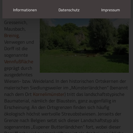
In den
Informationen
Datenschutz
Impressum
Bereichen um
Gressenich,
Mausbach,
Breinig
,
Venwegen und
Dorff ist die
sogenannte
Vennfußfläche
geprägt durch
ausgedehntes
Wiesen- bzw. Weideland. In den historischen Ortskernen der
malerischen Siedlungsweiler im „Münsterländchen“ (benannt
nach dem Ort
Kornelimünster
) tritt das landschaftstypische
Baumaterial, nämlich der Blaustein, ganz augenfällig in
Erscheinung. An den Ortsgrenzen finden sich häufig
ökologisch höchst wertvolle Streuobstwiesen. Jenseits der
Grenze nach Belgien setzt sich dieser Landschaftstyp als
sogenanntes „Eupener Butterländchen“ fort, wobei dieser