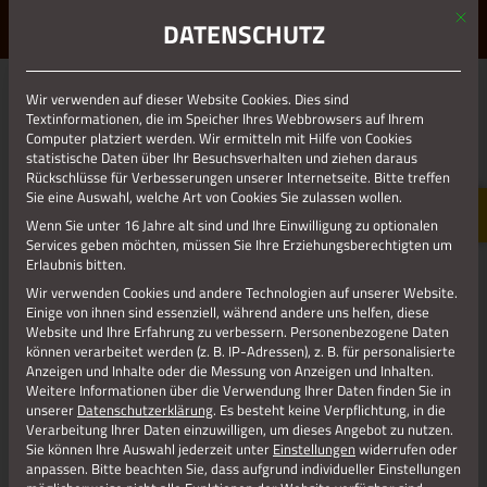
Mit d
ERLEBE STOLBERG.
ERLEBE DICH.
DATENSCHUTZ
MENÜ
WANDERERLEBNIS RUREIFEL
Wir verwenden auf dieser Website Cookies. Dies sind
Textinformationen, die im Speicher Ihres Webbrowsers auf Ihrem
Computer platziert werden. Wir ermitteln mit Hilfe von Cookies
Seit 2025 ist Stolberg Teil der Rureifel Tourismus GmbH und
statistische Daten über Ihr Besuchsverhalten und ziehen daraus
wir freuen
Rückschlüsse für Verbesserungen unserer Internetseite. Bitte treffen
Sie eine Auswahl, welche Art von Cookies Sie zulassen wollen.
uns, Ihnen
viele weitere
Wenn Sie unter 16 Jahre alt sind und Ihre Einwilligung zu optionalen
Services geben möchten, müssen Sie Ihre Erziehungsberechtigten um
Wanderwege
Erlaubnis bitten.
anbieten zu
Wir verwenden Cookies und andere Technologien auf unserer Website.
können. Eine
Einige von ihnen sind essenziell, während andere uns helfen, diese
Übersicht
Website und Ihre Erfahrung zu verbessern.
Personenbezogene Daten
finden Sie auf
können verarbeitet werden (z. B. IP-Adressen), z. B. für personalisierte
unserer
Anzeigen und Inhalte oder die Messung von Anzeigen und Inhalten.
Homepage
Weitere Informationen über die Verwendung Ihrer Daten finden Sie in
unserer
Datenschutzerklärung
.
Es besteht keine Verpflichtung, in die
unter
Verarbeitung Ihrer Daten einzuwilligen, um dieses Angebot zu nutzen.
folgendem
Sie können Ihre Auswahl jederzeit unter
Einstellungen
widerrufen oder
Link
anpassen.
Bitte beachten Sie, dass aufgrund individueller Einstellungen