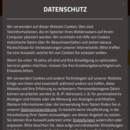
Mit d
ERLEBE STOLBERG.
ERLEBE DICH.
DATENSCHUTZ
MENÜ
Wir verwenden auf dieser Website Cookies. Dies sind
01.01.1970
Textinformationen, die im Speicher Ihres Webbrowsers auf Ihrem
Computer platziert werden. Wir ermitteln mit Hilfe von Cookies
RESIZE_276X185
statistische Daten über Ihr Besuchsverhalten und ziehen daraus
Rückschlüsse für Verbesserungen unserer Internetseite. Bitte treffen
Sie eine Auswahl, welche Art von Cookies Sie zulassen wollen.
Wenn Sie unter 16 Jahre alt sind und Ihre Einwilligung zu optionalen
Services geben möchten, müssen Sie Ihre Erziehungsberechtigten um
Erlaubnis bitten.
Wir verwenden Cookies und andere Technologien auf unserer Website.
Einige von ihnen sind essenziell, während andere uns helfen, diese
Website und Ihre Erfahrung zu verbessern.
Personenbezogene Daten
können verarbeitet werden (z. B. IP-Adressen), z. B. für personalisierte
Anzeigen und Inhalte oder die Messung von Anzeigen und Inhalten.
Weitere Informationen über die Verwendung Ihrer Daten finden Sie in
unserer
Datenschutzerklärung
.
Es besteht keine Verpflichtung, in die
Radfahren
Verarbeitung Ihrer Daten einzuwilligen, um dieses Angebot zu nutzen.
Sie können Ihre Auswahl jederzeit unter
Einstellungen
widerrufen oder
anpassen.
Bitte beachten Sie, dass aufgrund individueller Einstellungen