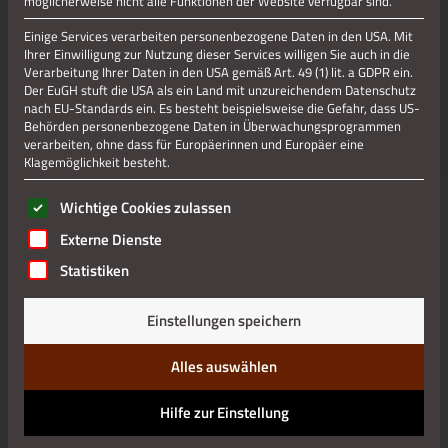
möglicherweise nicht alle Funktionen der Website verfügbar sind.
Jetzt teilen
Einige Services verarbeiten personenbezogene Daten in den USA. Mit
Ihrer Einwilligung zur Nutzung dieser Services willigen Sie auch in die
Verarbeitung Ihrer Daten in den USA gemäß Art. 49 (1) lit. a GDPR ein.
Jetzt teilen
Der EuGH stuft die USA als ein Land mit unzureichendem Datenschutz
nach EU-Standards ein. Es besteht beispielsweise die Gefahr, dass US-
Behörden personenbezogene Daten in Überwachungsprogrammen
verarbeiten, ohne dass für Europäerinnen und Europäer eine
Klagemöglichkeit besteht.
Datenschutz
Es folgt eine Liste der Service-Gruppen, für die eine Einwilli
Wichtige Cookies zulassen
Impressum
Externe Dienste
Statistiken
Einstellungen speichern
Alles auswählen
Hilfe zur Einstellung