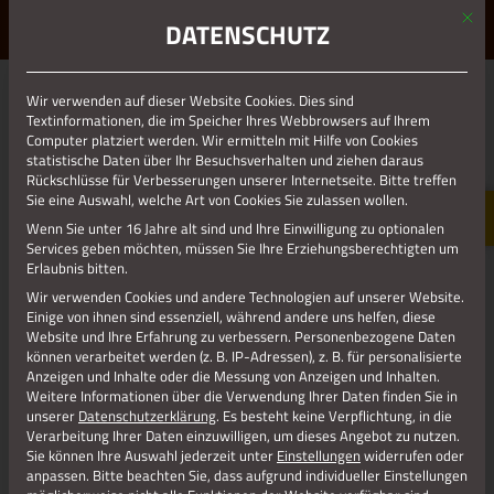
Mit d
ERLEBE STOLBERG.
ERLEBE DICH.
DATENSCHUTZ
MENÜ
Jetzt teilen
Wir verwenden auf dieser Website Cookies. Dies sind
Textinformationen, die im Speicher Ihres Webbrowsers auf Ihrem
Computer platziert werden. Wir ermitteln mit Hilfe von Cookies
statistische Daten über Ihr Besuchsverhalten und ziehen daraus
Datenschutz
Rückschlüsse für Verbesserungen unserer Internetseite. Bitte treffen
Sie eine Auswahl, welche Art von Cookies Sie zulassen wollen.
Wenn Sie unter 16 Jahre alt sind und Ihre Einwilligung zu optionalen
Impressum
Services geben möchten, müssen Sie Ihre Erziehungsberechtigten um
Erlaubnis bitten.
Wir verwenden Cookies und andere Technologien auf unserer Website.
Einige von ihnen sind essenziell, während andere uns helfen, diese
Website und Ihre Erfahrung zu verbessern.
Personenbezogene Daten
können verarbeitet werden (z. B. IP-Adressen), z. B. für personalisierte
Anzeigen und Inhalte oder die Messung von Anzeigen und Inhalten.
Weitere Informationen über die Verwendung Ihrer Daten finden Sie in
unserer
Datenschutzerklärung
.
Es besteht keine Verpflichtung, in die
Verarbeitung Ihrer Daten einzuwilligen, um dieses Angebot zu nutzen.
Sie können Ihre Auswahl jederzeit unter
Einstellungen
widerrufen oder
anpassen.
Bitte beachten Sie, dass aufgrund individueller Einstellungen