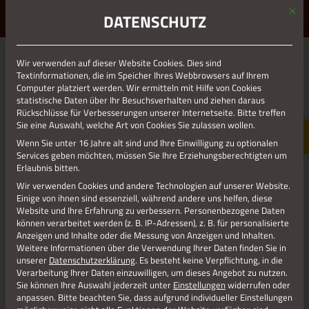
Mit d
ERLEBE STOLBERG.
ERLEBE DICH.
DATENSCHUTZ
MENÜ
Wir verwenden auf dieser Website Cookies. Dies sind
Textinformationen, die im Speicher Ihres Webbrowsers auf Ihrem
Urig im Wald gelegen aber doch sehr gut erreichbar kann
Computer platziert werden. Wir ermitteln mit Hilfe von Cookies
man die Grillhütte Solchbachtal für private Feierlichkeiten
statistische Daten über Ihr Besuchsverhalten und ziehen daraus
mieten. Man beachte, dass es sich um eine
Rückschlüsse für Verbesserungen unserer Internetseite. Bitte treffen
Sie eine Auswahl, welche Art von Cookies Sie zulassen wollen.
Nutzungsmöglichkeit im Schutzgebiet Wald handelt, weder
Wasser- noch Stromanschluss sind vorhanden. Zur besseren
Wenn Sie unter 16 Jahre alt sind und Ihre Einwilligung zu optionalen
Services geben möchten, müssen Sie Ihre Erziehungsberechtigten um
Einschätzung, ob die Location für die geplante Veranstaltung
Erlaubnis bitten.
geeignet ist, lesen Sie bitte die aktuelle
Nutzungsordnung
.
Wir verwenden Cookies und andere Technologien auf unserer Website.
Einige von ihnen sind essenziell, während andere uns helfen, diese
Ganzjährig mietbar für 50,00 € / Tag, zahlbar per Rechnung.
Website und Ihre Erfahrung zu verbessern.
Personenbezogene Daten
können verarbeitet werden (z. B. IP-Adressen), z. B. für personalisierte
Buchungsanfragen richten Sie bitte an Marion Meuthrath
Anzeigen und Inhalte oder die Messung von Anzeigen und Inhalten.
unter 02402 13-539 oder
heimat@stolberg.de
Weitere Informationen über die Verwendung Ihrer Daten finden Sie in
unserer
Datenschutzerklärung
.
Es besteht keine Verpflichtung, in die
Verarbeitung Ihrer Daten einzuwilligen, um dieses Angebot zu nutzen.
Sie können Ihre Auswahl jederzeit unter
Einstellungen
widerrufen oder
anpassen.
Bitte beachten Sie, dass aufgrund individueller Einstellungen