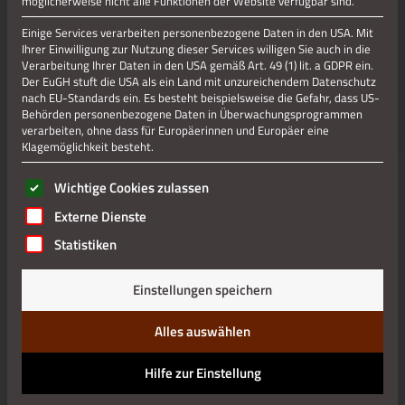
möglicherweise nicht alle Funktionen der Website verfügbar sind.
Einige Services verarbeiten personenbezogene Daten in den USA. Mit
Jetzt teilen
Ihrer Einwilligung zur Nutzung dieser Services willigen Sie auch in die
Verarbeitung Ihrer Daten in den USA gemäß Art. 49 (1) lit. a GDPR ein.
Der EuGH stuft die USA als ein Land mit unzureichendem Datenschutz
nach EU-Standards ein. Es besteht beispielsweise die Gefahr, dass US-
Behörden personenbezogene Daten in Überwachungsprogrammen
Datenschutz
verarbeiten, ohne dass für Europäerinnen und Europäer eine
Klagemöglichkeit besteht.
Impressum
Es folgt eine Liste der Service-Gruppen, für die eine Einwilli
Wichtige Cookies zulassen
Externe Dienste
Statistiken
Einstellungen speichern
Alles auswählen
Hilfe zur Einstellung