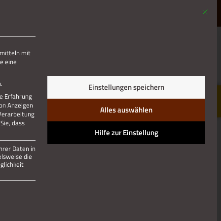
Mit die
MENÜ
mitteln mit
e eine
Jetzt teilen
.
Einstellungen speichern
re Erfahrung
von Anzeigen
Alles auswählen
 Verarbeitung
Sie, dass
Hilfe zur Einstellung
hrer Daten in
elsweise die
lichkeit
 und kann nicht abgewählt werden.