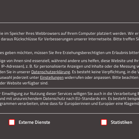
ERLEBE STOLBERG.
ERLEBE DICH.
die im Speicher Ihres Webbrowsers auf Ihrem Computer platziert werden. Wir er
 daraus Rückschlüsse für Verbesserungen unserer Internetseite. Bitte treffen Si
vices geben möchten, müssen Sie Ihre Erziehungsberechtigten um Erlaubnis bitten
ge von ihnen sind essenziell, während andere uns helfen, diese Website und Ih
P-Adressen), z. B. für personalisierte Anzeigen und Inhalte oder die Messung 
den Sie in unserer
Datenschutzerklärung
.
Es besteht keine Verpflichtung, in die
Auswahl jederzeit unter
Einstellungen
widerrufen oder anpassen.
Bitte beachten 
 der Website verfügbar sind.
Einwilligung zur Nutzung dieser Services willigen Sie auch in die Verarbeitung I
n Land mit unzureichendem Datenschutz nach EU-Standards ein. Es besteht beispi
rammen verarbeiten, ohne dass für Europäerinnen und Europäer eine Klagemög
igung erteilt werden kann. Die erste Service-Gruppe ist essenziell
Externe Dienste
Statistiken