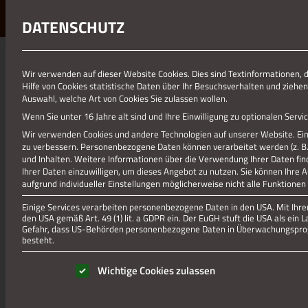
DATENSCHUTZ
01.01.1970
Wir verwenden auf dieser Website Cookies. Dies sind Textinformationen, 
Hilfe von Cookies statistische Daten über Ihr Besuchsverhalten und ziehen
9 KITA MOZARTSTRASSE
Auswahl, welche Art von Cookies Sie zulassen wollen.
Wenn Sie unter 16 Jahre alt sind und Ihre Einwilligung zu optionalen Ser
Wir verwenden Cookies und andere Technologien auf unserer Website. Eini
zu verbessern.
Personenbezogene Daten können verarbeitet werden (z. B. I
und Inhalten.
Weitere Informationen über die Verwendung Ihrer Daten fin
Ihrer Daten einzuwilligen, um dieses Angebot zu nutzen.
Sie können Ihre 
aufgrund individueller Einstellungen möglicherweise nicht alle Funktionen
Einige Services verarbeiten personenbezogene Daten in den USA. Mit Ihrer 
den USA gemäß Art. 49 (1) lit. a GDPR ein. Der EuGH stuft die USA als ei
Gefahr, dass US-Behörden personenbezogene Daten in Überwachungsprog
besteht.
Es folgt eine Liste der Service-Gruppen, für die eine Einwill
Wichtige Cookies zulassen