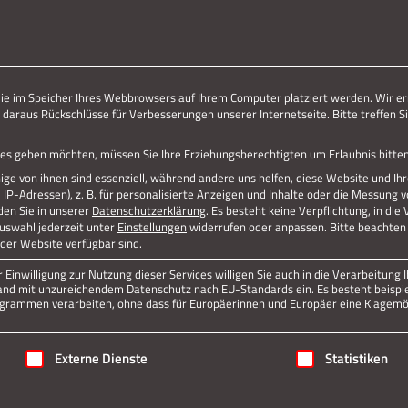
ERLEBE STOLBERG.
ERLEBE DICH.
die im Speicher Ihres Webbrowsers auf Ihrem Computer platziert werden. Wir er
 daraus Rückschlüsse für Verbesserungen unserer Internetseite. Bitte treffen Si
vices geben möchten, müssen Sie Ihre Erziehungsberechtigten um Erlaubnis bitten
ge von ihnen sind essenziell, während andere uns helfen, diese Website und Ih
P-Adressen), z. B. für personalisierte Anzeigen und Inhalte oder die Messung 
den Sie in unserer
Datenschutzerklärung
.
Es besteht keine Verpflichtung, in die
Auswahl jederzeit unter
Einstellungen
widerrufen oder anpassen.
Bitte beachten 
 der Website verfügbar sind.
Einwilligung zur Nutzung dieser Services willigen Sie auch in die Verarbeitung I
n Land mit unzureichendem Datenschutz nach EU-Standards ein. Es besteht beispi
rammen verarbeiten, ohne dass für Europäerinnen und Europäer eine Klagemög
igung erteilt werden kann. Die erste Service-Gruppe ist essenziell
Externe Dienste
Statistiken