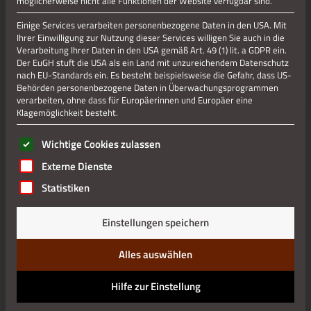
möglicherweise nicht alle Funktionen der Website verfügbar sind.
Einige Services verarbeiten personenbezogene Daten in den USA. Mit
Ihrer Einwilligung zur Nutzung dieser Services willigen Sie auch in die
Verarbeitung Ihrer Daten in den USA gemäß Art. 49 (1) lit. a GDPR ein.
Jetzt teilen
Der EuGH stuft die USA als ein Land mit unzureichendem Datenschutz
nach EU-Standards ein. Es besteht beispielsweise die Gefahr, dass US-
Behörden personenbezogene Daten in Überwachungsprogrammen
verarbeiten, ohne dass für Europäerinnen und Europäer eine
Jetzt teilen
Klagemöglichkeit besteht.
Es folgt eine Liste der Service-Gruppen, für die eine Einwilli
Wichtige Cookies zulassen
Externe Dienste
Datenschutz
Statistiken
Impressum
Einstellungen speichern
Alles auswählen
Hilfe zur Einstellung