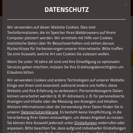
Mit d
ERLEBE STOLBERG.
ERLEBE DICH.
DATENSCHUTZ
MENÜ
Wir verwenden auf dieser Website Cookies. Dies sind
01.01.1970
Textinformationen, die im Speicher Ihres Webbrowsers auf Ihrem
Computer platziert werden. Wir ermitteln mit Hilfe von Cookies
20 KITA HÖHENSTRASSE
statistische Daten über Ihr Besuchsverhalten und ziehen daraus
Rückschlüsse für Verbesserungen unserer Internetseite. Bitte treffen
Sie eine Auswahl, welche Art von Cookies Sie zulassen wollen.
Wenn Sie unter 16 Jahre alt sind und Ihre Einwilligung zu optionalen
Services geben möchten, müssen Sie Ihre Erziehungsberechtigten um
Erlaubnis bitten.
Wir verwenden Cookies und andere Technologien auf unserer Website.
Einige von ihnen sind essenziell, während andere uns helfen, diese
Website und Ihre Erfahrung zu verbessern.
Personenbezogene Daten
können verarbeitet werden (z. B. IP-Adressen), z. B. für personalisierte
Anzeigen und Inhalte oder die Messung von Anzeigen und Inhalten.
Weitere Informationen über die Verwendung Ihrer Daten finden Sie in
unserer
Datenschutzerklärung
.
Es besteht keine Verpflichtung, in die
Verarbeitung Ihrer Daten einzuwilligen, um dieses Angebot zu nutzen.
Sie können Ihre Auswahl jederzeit unter
Einstellungen
widerrufen oder
anpassen.
Bitte beachten Sie, dass aufgrund individueller Einstellungen